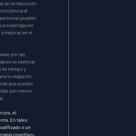
s en la reducción 
 conciencia al 
 personas pueden 
 La investigación 
 a mejoras en el 
mado por las 
bles es esencial 
d de tiempo y 
a la relajación, 
sonas que pueden 
vidas son menos 
l.
rzos, el 
nta. En tales 
calificado o un 
erapia cognitivo-