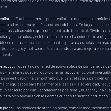
ipar en actividades de ocio fuera del deporte pueden ayudar a resta
ento.
alistas: 
Establecer metas poco realistas o demasiado ambiciosa
miento al crear una presión y estrés indebidos. En lugar de eso, c
alistas y alcanzables que estén dentro de tu control. Divide las 
ñas y manejables, y celebra cada hito en el camino. La investigac
ablecen metas específicas, desafiantes pero alcanzables son más 
tido de logro y motivación, lo que conduce a una mejora en el ren
amiento.
e apoyo: 
Rodearte de una red de apoyo sólida de compañeros de 
os y familiares puede proporcionar un apoyo emocional invaluable
 La investigación ha demostrado que los atletas que perciben un al
mejor equipados para hacer frente al estrés y la adversidad, reduc
 un esfuerzo por cultivar relaciones positivas y buscar ayuda cu
a, está bien apoyarse en los demás cuando te sientes abrumado.
n plena: 
Las técnicas de atención plena, como la meditación mind