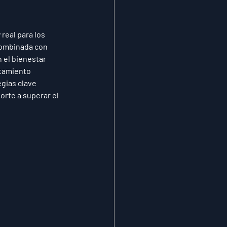
eal para los 
combinada con 
 el bienestar 
tamiento 
gias clave 
orte a superar el 