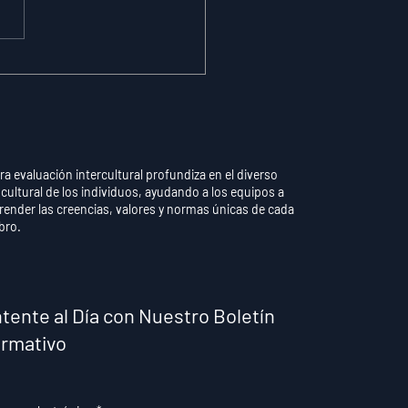
omaticidad vs.
trol Consciente: Por
 Pensar Demasiado
una Habilidad
endida Destruye el
dimiento
ra evaluación intercultural profundiza en el diverso
 cultural de los individuos, ayudando a los equipos a
ender las creencias, valores y normas únicas de cada
bro.
tente al Día con Nuestro Boletín
ormativo