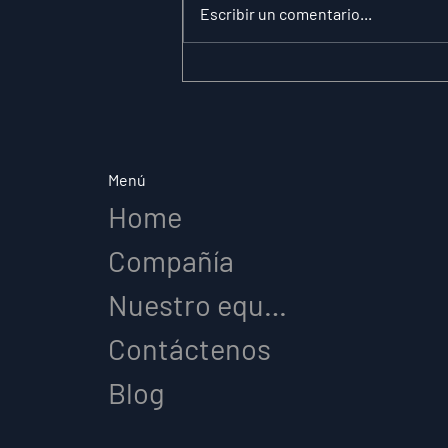
Escribir un comentario...
La paradoja de la
sustitución: por qué la
claridad de roles lo
cambia todo en el
deporte de élite
Menú
Home
Compañía
Nuestro equipo
Contáctenos
Blog