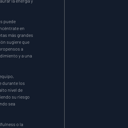
urar la energía y 
s puede 
oncéntrate en 
metas más grandes 
ión sugiere que 
propensos a 
dimiento y a una 
equipo, 
 durante los 
to nivel de 
iendo su riesgo 
ando sea 
fulness o la 