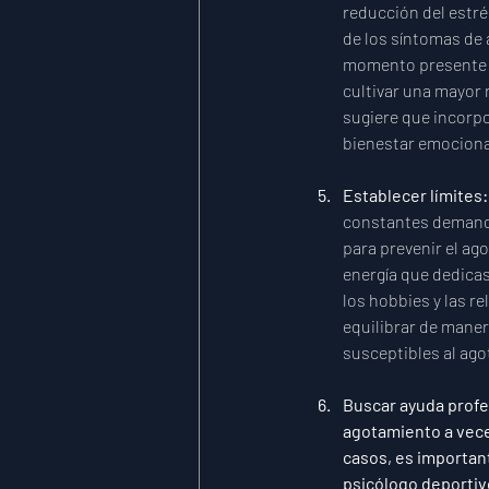
reducción del estré
de los síntomas de a
momento presente y
cultivar una mayor r
sugiere que incorpo
bienestar emocional
Establecer límites:
constantes demandas
para prevenir el ago
energía que dedicas 
los hobbies y las r
equilibrar de maner
susceptibles al ago
Buscar ayuda profe
agotamiento a vece
casos, es important
psicólogo deportiv