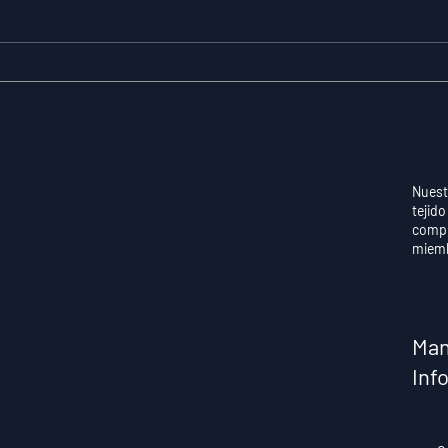
La Resiliencia como
Aut
Habilidad Medible: Por
Con
Qué el Cociente de
Qué
Adversidad Predice el
en 
Éxito Deportivo a Largo
Apr
Plazo
Ren
Nuest
tejido
compr
miem
Man
Inf