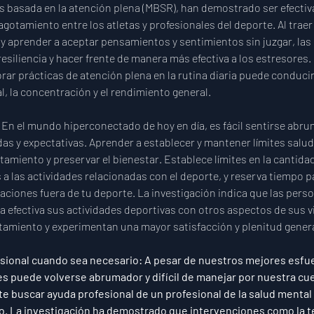
s basada en la atención plena (MBSR), han demostrado ser efectiva
gotamiento entre los atletas y profesionales del deporte. Al traer
 aprender a aceptar pensamientos y sentimientos sin juzgar, las
esiliencia y hacer frente de manera más efectiva a los estresores.
rar prácticas de atención plena en la rutina diaria puede conducir
, la concentración y el rendimiento general.
 
En el mundo hiperconectado de hoy en día, es fácil sentirse abru
 y expectativas. Aprender a establecer y mantener límites saluda
tamiento y preservar el bienestar. Establece límites en la cantida
a las actividades relacionadas con el deporte, y reserva tiempo par
elaciones fuera de tu deporte. La investigación indica que las per
a efectiva sus actividades deportivas con otros aspectos de sus 
tamiento y experimentan una mayor satisfacción y plenitud genera
sional cuando sea necesario: 
A pesar de nuestros mejores esfue
s puede volverse abrumador y difícil de manejar por nuestra cue
e buscar ayuda profesional de un profesional de la salud mental 
o. La investigación ha demostrado que intervenciones como la t