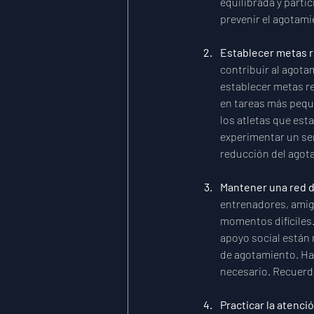
equilibrada y partic
prevenir el agotami
Establecer metas re
contribuir al agota
establecer metas re
en tareas más peque
los atletas que est
experimentar un sen
reducción del agot
Mantener una red d
entrenadores, amig
momentos difíciles.
apoyo social están 
de agotamiento. Haz
necesario. Recuerd
Practicar la atenció