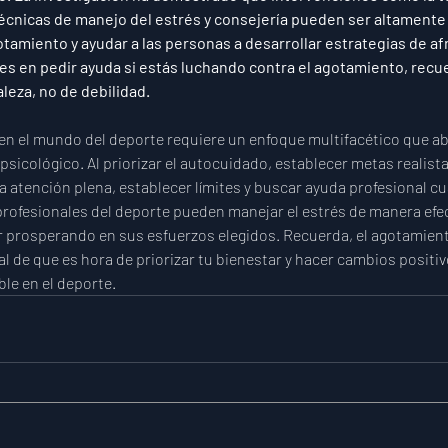
écnicas de manejo del estrés y consejería pueden ser altamente 
otamiento y ayudar a las personas a desarrollar estrategias de a
es en pedir ayuda si estás luchando contra el agotamiento, recue
aleza, no de debilidad.
en el mundo del deporte requiere un enfoque multifacético que ab
 psicológico. Al priorizar el autocuidado, establecer metas realis
la atención plena, establecer límites y buscar ayuda profesional c
 profesionales del deporte pueden manejar el estrés de manera efect
 prosperando en sus esfuerzos elegidos. Recuerda, el agotamient
al de que es hora de priorizar tu bienestar y hacer cambios positiv
le en el deporte.