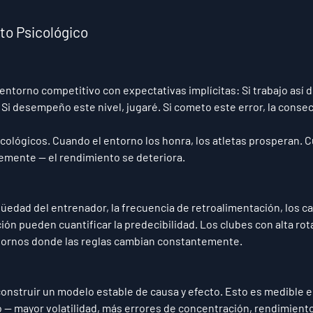
to Psicológico
entorno competitivo con expectativas implícitas: Si trabajo así de
 Si desempeño este nivel, jugaré. Si cometo este error, la conse
cológicos. Cuando el entorno los honra, los atletas prosperan. 
temente — el rendimiento se deteriora.
üedad del entrenador, la frecuencia de retroalimentación, los ca
ión pueden cuantificar la predecibilidad. Los clubes con alta rot
ornos donde las reglas cambian constantemente.
onstruir un modelo estable de causa y efecto. Esto es medible e
 — mayor volatilidad, más errores de concentración, rendimiento