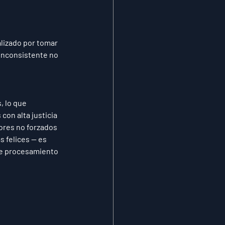
lizado por tomar 
 inconsistente no 
 lo que 
on alta justicia 
res no forzados 
 felices — es 
de procesamiento 