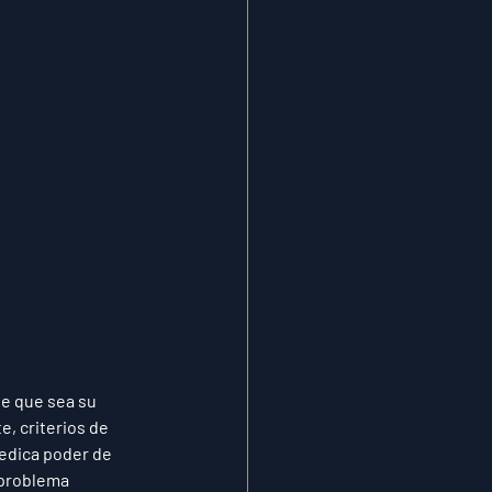
e que sea su 
, criterios de 
edica poder de 
 problema 