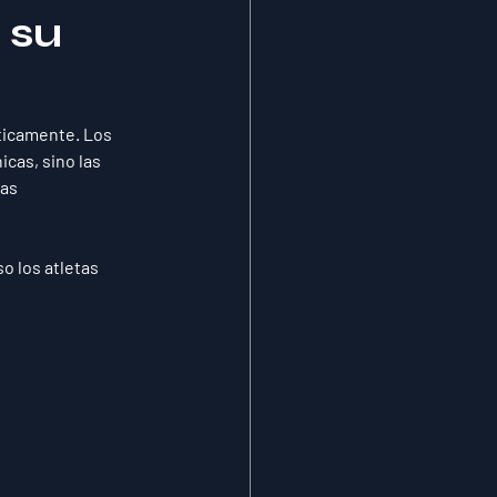
 su
ticamente. Los 
cas, sino las 
as 
o los atletas 