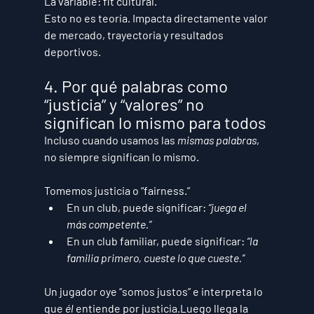
La variable: 
fit cultural
.
Esto no es teoría. Impacta directamente valor 
de mercado, trayectoria y resultados 
deportivos.
4. Por qué palabras como 
“justicia” y “valores” no 
significan lo mismo para todos
Incluso cuando usamos las 
mismas palabras
, 
no siempre significan lo mismo.
Tomemos 
justicia
 o “fairness.”
En un club, puede significar: 
“juega el 
más competente.”
En un club familiar, puede significar: 
“la 
familia primero, cueste lo que cueste.”
Un jugador oye “somos justos” e interpreta lo 
que 
él
 entiende por justicia.Luego llega la 