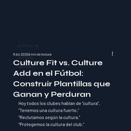
All Posts
8 dic 2025
6 min de lectura
All Posts
Culture Fit vs. Culture
Webinars
Add en el Fútbol:
Construir Plantillas que
Ganan y Perduran
Hoy todos los clubes hablan de “cultura”.
“Tenemos una cultura fuerte.”
“Reclutamos según la cultura.”
“Protegemos la cultura del club.”