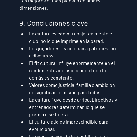
Los mejores clubes piensan en 
ambas 
dimensiones
.
9. Conclusiones clave
La cultura es cómo trabaja realmente el 
club, no lo que imprime en la pared.
Los jugadores reaccionan a patrones, no 
a discursos.
El fit cultural influye enormemente en el 
rendimiento
, incluso cuando todo lo 
demás es constante.
Valores como justicia, familia o ambición 
no significan lo mismo para todos.
La cultura fluye desde arriba.
 Directivos y 
entrenadores determinan lo que se 
premia o se tolera.
El culture add es imprescindible para 
evolucionar.
La construcción de la plantilla es una 