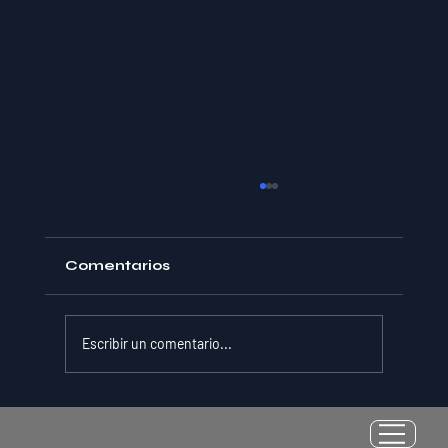
Comentarios
Escribir un comentario...
La Resiliencia como Habilidad
Medible: Por Qué el Cociente de