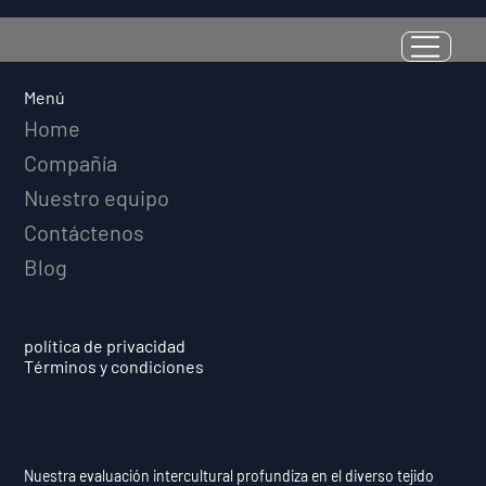
La Resiliencia como Habilidad
Medible: Por Qué el Cociente de
Adversidad Predice el Éxito
Menú
Deportivo a Largo Plazo
Home
Compañía
Nuestro equipo
Contáctenos
Blog
política de privacidad
Términos y condiciones
Nuestra evaluación intercultural profundiza en el diverso tejido