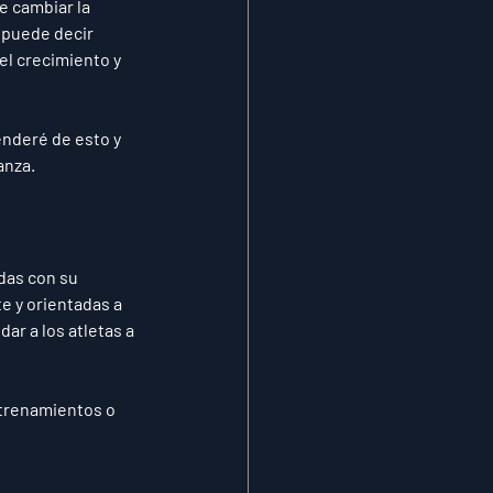
 cambiar la 
 puede decir 
el crecimiento y 
enderé de esto y 
anza.
das con su 
te
 y 
orientadas a 
ar a los atletas a 
ntrenamientos o 