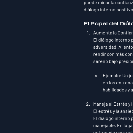
puede minar la confianz
diálogo interno positiv
El Papel del Diá
Aumenta la Confia
El diálogo interno p
adversidad. Al enfo
rendir con más con
sereno bajo presió
Ejemplo
: Un j
en los entrena
habilidades y 
Maneja el Estrés y 
El estrés y la ansi
El diálogo interno 
manejable. En lugar
entrenado para est