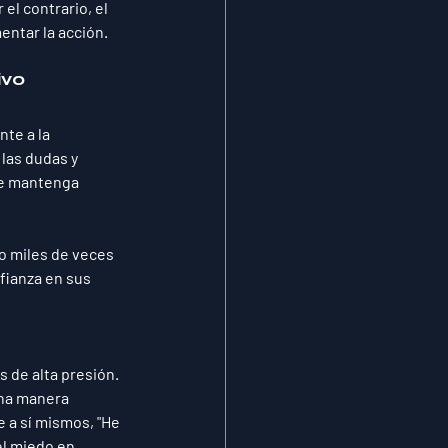
el contrario, 
el 
entar la acción.
ivo
nte a la 
las dudas y 
se mantenga 
o miles de veces 
fianza en sus 
 de alta presión. 
una manera 
 a sí mismos, "He 
l miedo en 