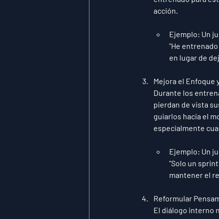
acción.
Ejemplo
: Un j
"He entrenado 
en lugar de dej
Mejora el Enfoque y
Durante los entrena
pierdan de vista su
guiarlos hacia el 
especialmente cua
Ejemplo
: Un j
"Solo un sprin
mantener el r
Reformular Pensam
El diálogo interno 