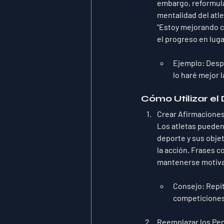
embargo, 
reformul
mentalidad del atle
"Estoy mejorando ca
el progreso en luga
Ejemplo
: Desp
lo haré mejor l
Cómo Utilizar el
Crear Afirmacione
Los atletas pueden
deporte y sus obje
la acción
. Frases c
mantenerse motiva
Consejo
: Repi
competiciones 
Reemplazar los Pe