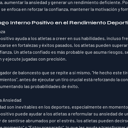
a, aumentar la ansiedad y generar un rendimiento deficiente. Por 
o
 se enfoca en reforzar la confianza, mantener la motivación y fom
logo Interno Positivo en el Rendimiento Deport
nza
ositivo ayuda a los atletas a creer en sus habilidades, incluso fre
carse en fortalezas y éxitos pasados, los atletas pueden superar 
fianza. Un atleta confiado es más probable que asuma riesgos, 
n y ejecute jugadas con precisión.
ugador de baloncesto que se repite a sí mismo, "He hecho este tir
mientos", antes de ejecutar un tiro crucial está reforzando la con
aumentando las probabilidades de éxito.
la Ansiedad
edad son inevitables en los deportes, especialmente en momentos
positivo puede ayudar a los atletas a reformular su ansiedad de 
 de sentirse abrumados por el estrés, los atletas pueden decirse
e momento" o "Estoy preparado", lo que les ayuda a transformar e