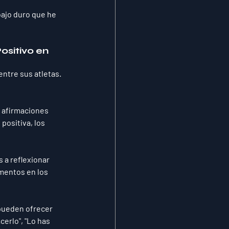
bajo duro que he 
sitivo en 
ntre sus atletas. 
 afirmaciones 
ositiva, los 
s a reflexionar 
omentos en los 
pueden ofrecer 
erlo", "Lo has 