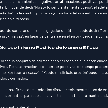
ar
 esos pensamientos negativos en afirmaciones positivas puede
ta. En lugar de decir "No soy lo suficientemente bueno", el atleta
da día". Este cambio positivo ayuda a los atletas a enfocarse en 
r de en el fracaso.
ués de cometer un error, un jugador de fútbol puede decir: "Apr
a próxima vez", en lugar de centrarse en el error y perder la confi
 Diálogo Interno Positivo de Manera Eficaz
s
 crear un conjunto de afirmaciones personales que estén alinea
tivos. Estas afirmaciones deben ser 
positivas
, 
en tiempo presen
omo "Soy fuerte y capaz" o "Puedo rendir bajo presión" pueden ayud
dos y confiados.
te estas afirmaciones todos los días, especialmente antes de e
importantes, para que se conviertan en parte de tu mentalidad.
nsamientos Negativos