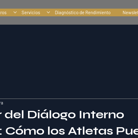
tros
Servicios
Diagnóstico de Rendimiento
Newslet
ra
 del Diálogo Interno
o: Cómo los Atletas P