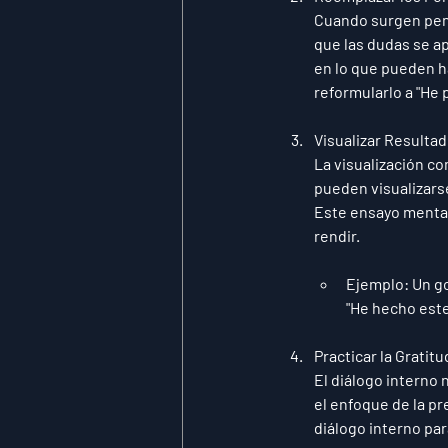
Cuando surgen pens
que las dudas se a
en lo que pueden ha
reformularlo a "He p
Visualizar Resultad
La visualización c
pueden visualizars
Este ensayo mental
rendir.
Ejemplo
: Un g
"He hecho este
Practicar la Gratitu
El diálogo interno 
el enfoque de la pre
diálogo interno par