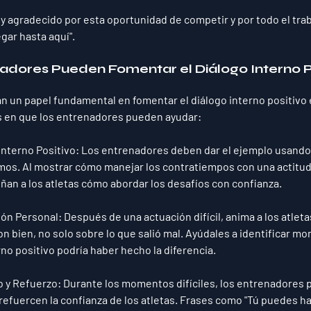
oy agradecido por esta oportunidad de competir y por todo el tra
gar hasta aquí".
dores Pueden Fomentar el Diálogo Interno Po
 un papel fundamental en fomentar el diálogo interno positivo e
s en que los entrenadores pueden ayudar:
Interno Positivo
: Los entrenadores deben dar el ejemplo usando
mos. Al mostrar cómo manejar los contratiempos con una actitud p
an a los atletas cómo abordar los desafíos con confianza.
ión Personal
: Después de una actuación difícil, anima a los atleta
on bien, no solo sobre lo que salió mal. Ayúdales a identificar m
rno positivo podría haber hecho la diferencia.
o y Refuerzo
: Durante los momentos difíciles, los entrenadores 
efuercen la confianza de los atletas. Frases como "Tú puedes hac