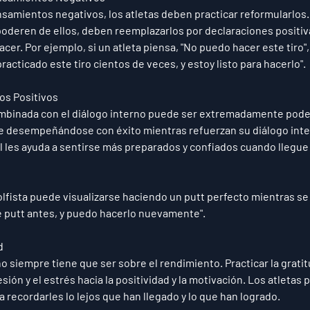
amientos negativos, los atletas deben practicar reformularlos. 
poderen de ellos, deben reemplazarlos por declaraciones positiv
cer. Por ejemplo, si un atleta piensa, "No puedo hacer este tiro"
racticado este tiro cientos de veces, y estoy listo para hacerlo".
os Positivos
ombinada con el diálogo interno puede ser extremadamente poder
e desempeñándose con éxito mientras refuerzan su diálogo inter
 les ayuda a sentirse más preparados y confiados cuando llegue
olfista puede visualizarse haciendo un putt perfecto mientras se 
 putt antes, y puedo hacerlo nuevamente".
d
no siempre tiene que ser sobre el rendimiento. Practicar la grat
sión y el estrés hacia la positividad y la motivación. Los atletas 
a recordarles lo lejos que han llegado y lo que han logrado.