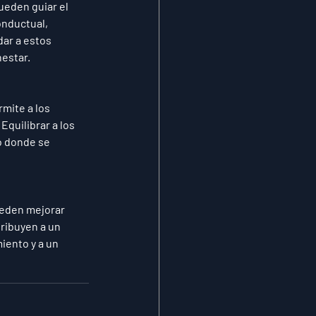
ueden guiar el 
nductual, 
ar a estos 
nestar.
mite a los 
quilibrar a los 
o donde se 
ueden mejorar 
ribuyen a un 
iento y a un 