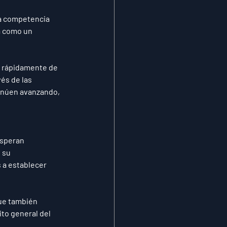
a competencia 
a como un 
 rápidamente de 
és de las 
inúen avanzando, 
esperan 
 su 
a establecer 
que también 
to general del 