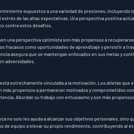
uentemente expuestos a una variedad de presiones, incluyendo l
el estrés de las altas expectativas. Una perspectiva positiva actú
o contra estos desafíos. 
nen una perspectiva optimista son más propensos a recuperarse
los fracasos como oportunidades de aprendizaje y persistir a trav
liencia asegura que se mantengan enfocados en sus metas y cont
en adversidades.
 está estrechamente vinculada a la motivación. Los atletas que 
on más propensos a permanecer motivados y comprometidos con
encia. Abordan su trabajo con entusiasmo y son más propensos 
eca no solo les ayuda a alcanzar sus objetivos personales, sino 
s de equipo a elevar su propio rendimiento, contribuyendo al éxi