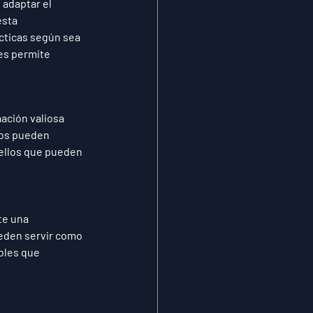
 adaptar el 
sta 
cticas según sea 
es permite 
ación valiosa 
pos pueden 
uellos que pueden 
te una 
eden servir como 
oles que 