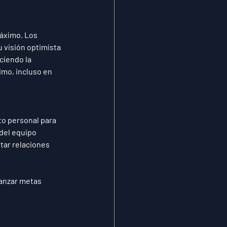
áximo. Los 
 visión optimista 
ciendo la 
imo, incluso en 
to personal para 
 del equipo 
ar relaciones 
canzar metas 