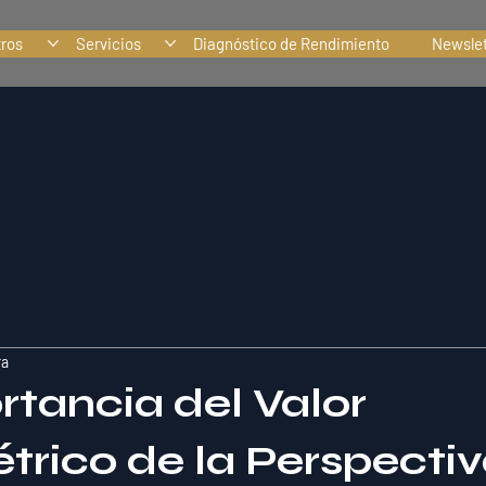
tros
Servicios
Diagnóstico de Rendimiento
Newslet
ra
rtancia del Valor
trico de la Perspecti