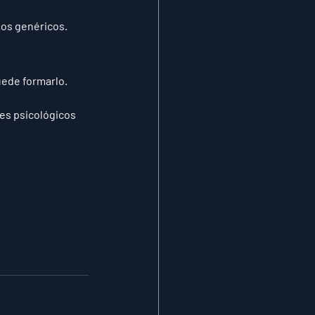
dos genéricos.
uede 
formarlo
.
res psicológicos 