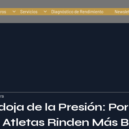
tros
Servicios
Diagnóstico de Rendimiento
Newslet
ura
doja de la Presión: Po
 Atletas Rinden Más B