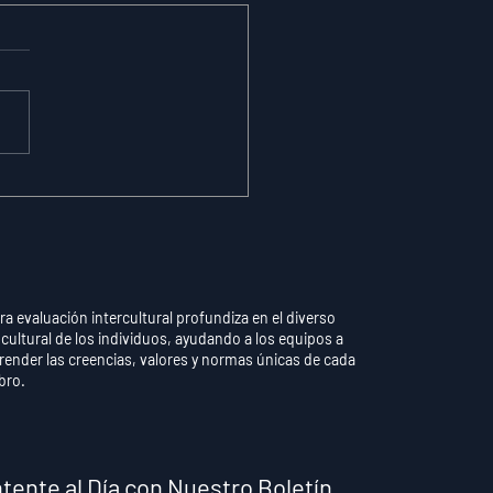
omaticidad vs.
trol Consciente: Por
 Pensar Demasiado
una Habilidad
endida Destruye el
dimiento
ra evaluación intercultural profundiza en el diverso
 cultural de los individuos, ayudando a los equipos a
ender las creencias, valores y normas únicas de cada
bro.
tente al Día con Nuestro Boletín