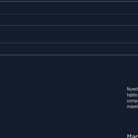
La Resiliencia como
Aut
Habilidad Medible: Por
Con
Qué el Cociente de
Qué
Adversidad Predice el
en 
Éxito Deportivo a Largo
Apr
Plazo
Ren
Nuest
tejido
compr
miem
Man