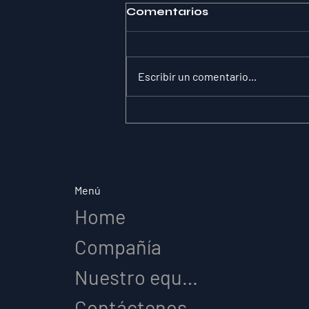
Comentarios
Escribir un comentario...
La paradoja de la
sustitución: por qué la
claridad de roles lo
cambia todo en el
deporte de élite
Menú
Home
Compañía
Nuestro equipo
Contáctenos