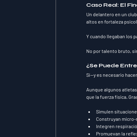
Caso Real: El Fi
Un delantero en un club 
altos
 en fortaleza psico
Y cuando llegaban los p
No por talento bruto, s
¿Se Puede Entre
Sí—y 
es necesario hacer
Aunque algunos atletas 
que la fuerza física. G
Simulen situacione
Construyan micro-r
Integren respiració
Promuevan la reflex