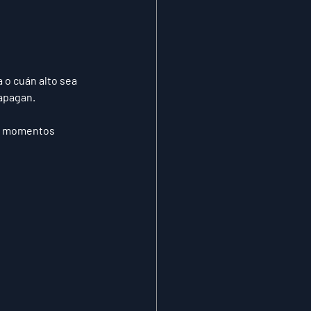
 o cuán alto sea 
 apagan
.
s momentos 