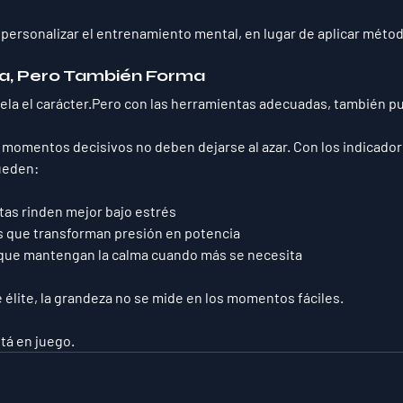
 
personalizar el entrenamiento mental
, en lugar de aplicar méto
la, Pero También Forma
evela el carácter.Pero con las herramientas adecuadas, también p
s momentos decisivos 
no deben dejarse al azar
. Con los indicado
ueden:
etas rinden mejor bajo estrés
s que transforman presión en potencia
 que mantengan la calma cuando más se necesita
élite, 
la grandeza no se mide en los momentos fáciles
.
tá en juego
.