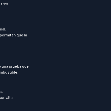
 tres 
nal.
 permiten que la 
 
una prueba que 
ombustible.
s.
con alta 