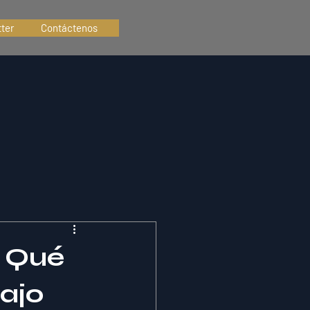
ter
Contáctenos
r Qué
ajo