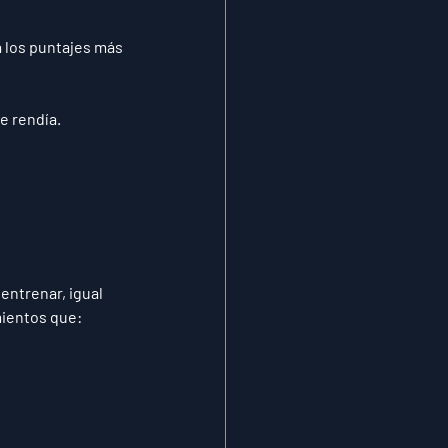
 
los puntajes más 
e rendía
.
 entrenar
, igual 
mientos que: