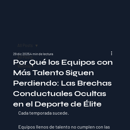
All Posts
29 dic 2025
4 min de lectura
All Posts
Por Qué los Equipos con
Webinars
Más Talento Siguen
Perdiendo: Las Brechas
Conductuales Ocultas
en el Deporte de Élite
Cada temporada sucede.
Equipos llenos de talento no cumplen con las 