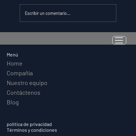
Escribir un comentario...
La Resiliencia como Habilidad
Medible: Por Qué el Cociente de
Adversidad Predice el Éxito
Menú
Deportivo a Largo Plazo
Home
Compañía
Nuestro equipo
Contáctenos
Blog
política de privacidad
Términos y condiciones