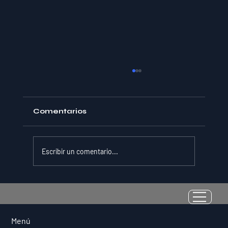
Comentarios
Escribir un comentario...
La Resiliencia como Habilidad
Medible: Por Qué el Cociente de
Adversidad Predice el Éxito
Menú
Deportivo a Largo Plazo