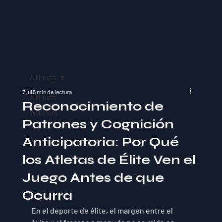
All Posts
7 jul
5 min de lectura
All Posts
Reconocimiento de
Webinars
Patrones y Cognición
Anticipatoria: Por Qué
los Atletas de Élite Ven el
Juego Antes de que
Ocurra
En el deporte de élite, el margen entre el 