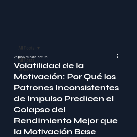
All Posts
23 jun
4 min de lectura
All Posts
Volatilidad de la
Webinars
Motivación: Por Qué los
Patrones Inconsistentes
de Impulso Predicen el
Colapso del
Rendimiento Mejor que
la Motivación Base