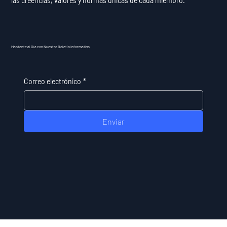
las creencias, valores y normas únicas de cada miembro.
Mantente al Día con Nuestro Boletín Informativo
Correo electrónico
*
Enviar