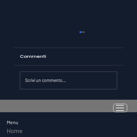
Commenti
Scrivi un commento...
La Resilienza come Abilità
Misurabile: Perché il Quoziente di
Avversità Predice il Successo
Menu
Atletico a Lungo Termine
Home