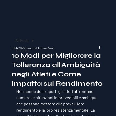
All Posts
5 feb 2025
Tempo di lettura: 5 min
All Posts
10 Modi per Migliorare la
Webinars
Tolleranza all'Ambiguità
negli Atleti e Come
Impatta sul Rendimento
Nel mondo dello sport, gli atleti affrontano 
numerose situazioni imprevedibili e ambigue 
che possono mettere alla prova il loro 
rendimento e la loro resistenza mentale. La 