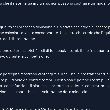
o che il sistema sia arbitrario, non possono costruire un modello a
qualità del processo decisionale. Un atleta che crede di essere p
he calcolati, diventa conservatore. Un atleta che crede che l'equi
ri dati di prestazione.
azione esterna anziché cicli di feedback interni, il che frammenta 
tivo durante la competizione.
à percepita mostrano vantaggi misurabili nelle prestazioni crucia
ro più rapido dai contrattempi. Questo non è perché i team più eq
su come funziona il sistema consente agli atleti di concentrare la
ione piuttosto che sulla valutazione della minaccia.
lità Misurabile nei Sistemi di Prestazione