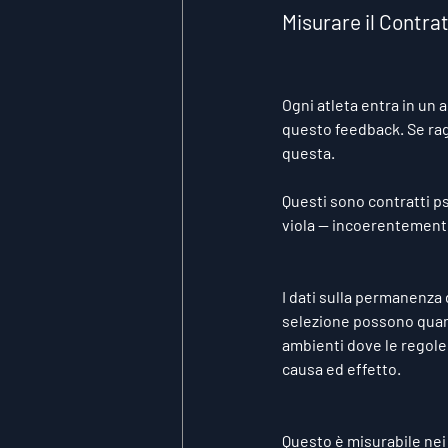
Misurare il Contra
Ogni atleta entra in un 
questo feedback. Se rag
questa.
Questi sono contratti ps
viola — incoerentemente
I dati sulla permanenza 
selezione possono quanti
ambienti dove le regole
causa ed effetto.
Questo è misurabile nei d