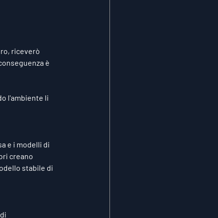
ro, riceverò 
 conseguenza è 
o l'ambiente li 
 e i modelli di 
ori creano 
ello stabile di 
di 