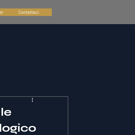
er
Contattaci
le
ologico