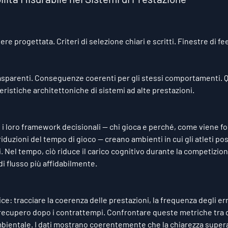
re progettata. Criteri di selezione chiari e scritti. Finestre di fe
rasparenti. Conseguenze coerenti per gli stessi comportamenti. 
teristiche architettoniche di sistemi ad alte prestazioni.
 loro framework decisionali — chi gioca e perché, come viene for
 riduzioni del tempo di gioco — creano ambienti in cui gli atleti p
. Nel tempo, ciò riduce il carico cognitivo durante la competizion
 di flusso più affidabilmente.
e: tracciare la coerenza delle prestazioni, la frequenza degli err
 recupero dopo i contrattempi. Confrontare queste metriche tra c
 ambientale. I dati mostrano coerentemente che la chiarezza supera