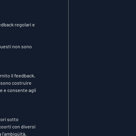
edback regolari e 
Questi non sono 
nito il feedback, 
ossono costruire 
e e consente agli 
ori sotto 
oorti con diversi 
 l'ambigüità, 