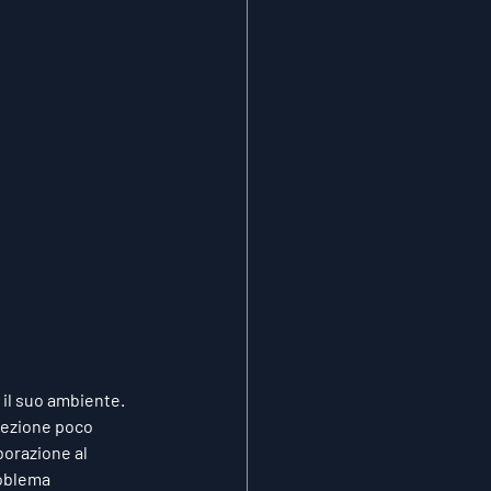
 il suo ambiente. 
elezione poco 
borazione al 
roblema 