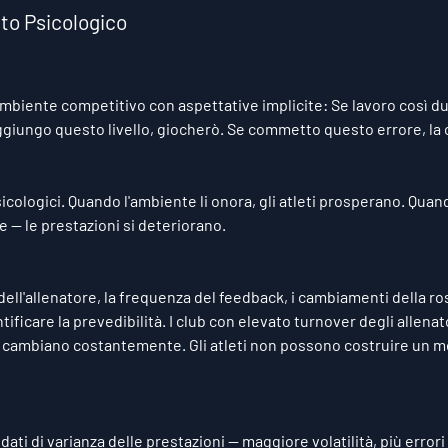
tto Psicologico
ambiente competitivo con aspettative implicite: Se lavoro così du
giungo questo livello, giocherò. Se commetto questo errore, la
icologici. Quando l'ambiente li onora, gli atleti prosperano. Quand
 — le prestazioni si deteriorano.
dell'allenatore, la frequenza del feedback, i cambiamenti della rosa
ficare la prevedibilità. I club con elevato turnover degli allenat
 cambiano costantemente. Gli atleti non possono costruire un mod
ati di varianza delle prestazioni — maggiore volatilità, più errori 