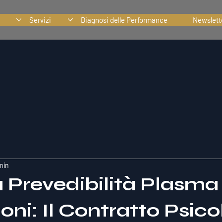
Servizi
Diagnosi delle Performance
Newslett
min
 Prevedibilità Plasma 
oni: Il Contratto Psic