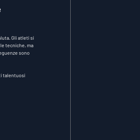
e
a. Gli atleti si 
le tecniche, ma 
seguenze sono 
i talentuosi 