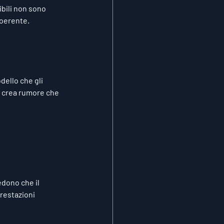
ibili non sono 
coerente.
ello che gli 
e crea rumore che 
edono che il 
prestazioni 