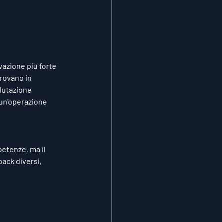
vazione più forte 
trovano in 
lutazione 
un'operazione 
petenze, ma il 
back diversi, 