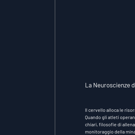
La Neuroscienze de
Il cervello alloca le ri
Quando gli atleti operan
chiari, filosofie di all
monitoraggio della minac