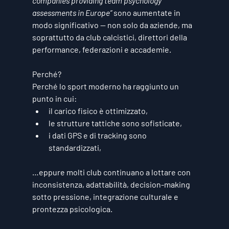
companies providing team psychology 
assessments in Europe”
 sono aumentate in 
modo significativo — non solo da aziende, ma 
soprattutto da 
club calcistici, direttori della 
performance, federazioni e accademie
.
Perché?
Perché lo sport moderno ha raggiunto un 
punto in cui:
il carico fisico è ottimizzato,
le strutture tattiche sono sofisticate,
i dati GPS e di tracking sono 
standardizzati,
…eppure molti club continuano a lottare con 
inconsistenza, adattabilità, decision-making 
sotto pressione, integrazione culturale e 
prontezza psicologica
.