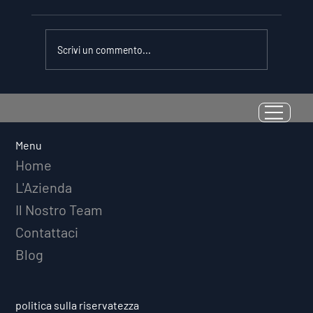
Scrivi un commento...
La Resilienza come Abilità
Misurabile: Perché il Quoziente di
Avversità Predice il Successo
Menu
Atletico a Lungo Termine
Home
L'Azienda
Il Nostro Team
Contattaci
Blog
politica sulla riservatezza