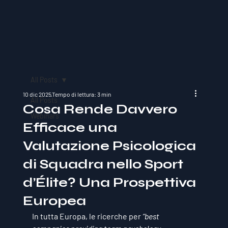
All Posts
10 dic 2025
Tempo di lettura: 3 min
All Posts
Cosa Rende Davvero
Webinars
Efficace una
Valutazione Psicologica
di Squadra nello Sport
d’Élite? Una Prospettiva
Europea
In tutta Europa, le ricerche per 
“best 