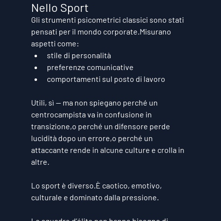
Nello Sport
Gli strumenti psicometrici classici sono stati 
pensati per il mondo corporate.Misurano 
aspetti come:
stile di personalità
preferenze comunicative
comportamenti sul posto di lavoro
Utili, sì — ma 
non spiegano perché un 
centrocampista va in confusione in 
transizione
,o 
perché un difensore perde 
lucidità dopo un errore
,o 
perché un 
attaccante rende in alcune culture e crolla in 
altre
.
Lo sport è diverso.È 
caotico
, 
emotivo
, 
culturale
 e 
dominato dalla pressione
.
Le squadre d’élite non hanno bisogno di 