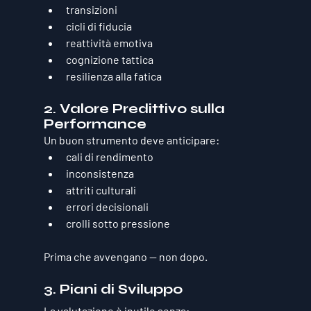
transizioni
cicli di fiducia
reattività emotiva
cognizione tattica
resilienza alla fatica
2. Valore Predittivo sulla 
Performance
Un buon strumento deve anticipare:
cali di rendimento
inconsistenza
attriti culturali
errori decisionali
crolli sotto pressione
Prima che avvengano — non dopo.
3. Piani di Sviluppo
La valutazione è inutile senza: