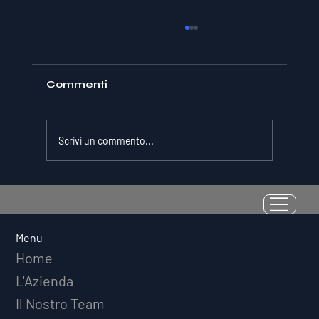
Commenti
Scrivi un commento...
La Resilienza come Abilità
Misurabile: Perché il Quoziente di
Avversità Predice il Successo
Menu
Atletico a Lungo Termine
Home
L'Azienda
Il Nostro Team