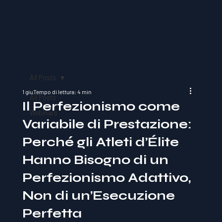
All Posts
1 giu
Tempo di lettura: 4 min
All Posts
Il Perfezionismo come
Webinars
Variabile di Prestazione:
Perché gli Atleti d’Élite
Hanno Bisogno di un
Perfezionismo Adattivo,
Non di un’Esecuzione
Perfetta