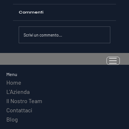
Commenti
Scrivi un commento...
La Resilienza come Abilità
Misurabile: Perché il Quoziente di
Avversità Predice il Successo
Menu
Atletico a Lungo Termine
Home
L'Azienda
Il Nostro Team
Contattaci
Blog