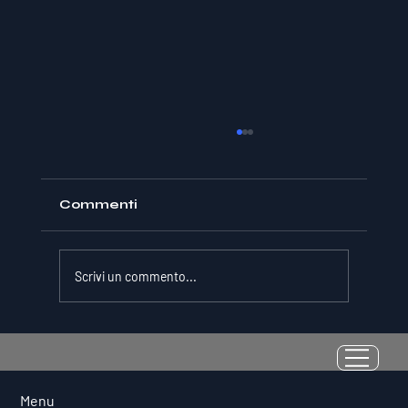
Commenti
Scrivi un commento...
La Resilienza come Abilità
Misurabile: Perché il Quoziente di
Avversità Predice il Successo
Menu
Atletico a Lungo Termine