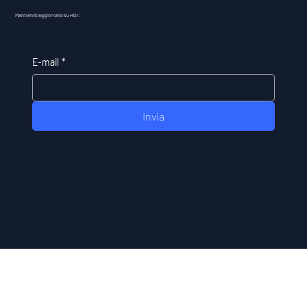
Mantieniti aggiornato su HDI:
E-mail
*
Invia