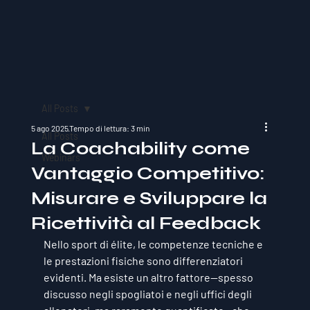
All Posts
5 ago 2025
Tempo di lettura: 3 min
All Posts
La Coachability come
Webinars
Vantaggio Competitivo:
Misurare e Sviluppare la
Ricettività al Feedback
Nello sport di élite, le competenze tecniche e 
le prestazioni fisiche sono differenziatori 
evidenti. Ma esiste un altro fattore—spesso 
discusso negli spogliatoi e negli uffici degli 