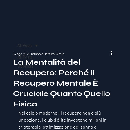
All Posts
14 ago 2025
Tempo di lettura: 3 min
All Posts
La Mentalità del
Webinars
Recupero: Perché il
Recupero Mentale È
Cruciale Quanto Quello
Fisico
Nel calcio moderno, il recupero non è più 
un’opzione. I club d’élite investono milioni in 
crioterapia, ottimizzazione del sonno e 