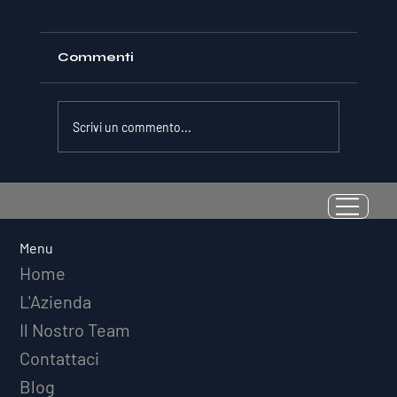
Commenti
Scrivi un commento...
La Resilienza come Abilità
Misurabile: Perché il Quoziente di
Avversità Predice il Successo
Menu
Atletico a Lungo Termine
Home
L'Azienda
Il Nostro Team
Contattaci
Blog