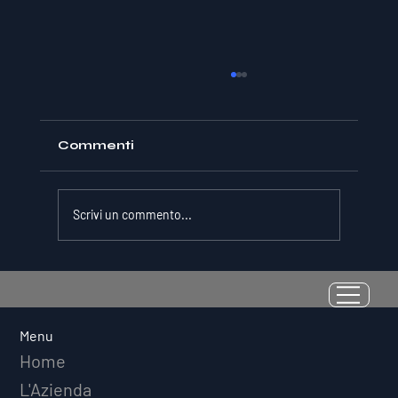
Commenti
Scrivi un commento...
La Resilienza come Abilità
Misurabile: Perché il Quoziente di
Avversità Predice il Successo
Menu
Atletico a Lungo Termine
Home
L'Azienda