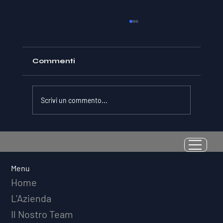
Commenti
Scrivi un commento...
La Resilienza come Abilità
Misurabile: Perché il Quoziente di
Avversità Predice il Successo
Menu
Atletico a Lungo Termine
Home
L'Azienda
Il Nostro Team