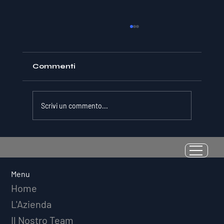
Commenti
Scrivi un commento...
La Resilienza come Abilità
Misurabile: Perché il Quoziente di
Avversità Predice il Successo
Menu
Atletico a Lungo Termine
Home
L'Azienda
Il Nostro Team