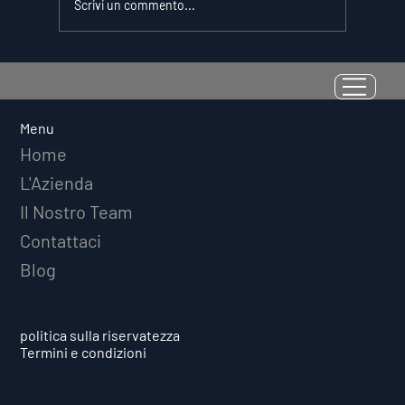
Scrivi un commento...
La Resilienza come Abilità
Misurabile: Perché il Quoziente di
Avversità Predice il Successo
Menu
Atletico a Lungo Termine
Home
L'Azienda
Il Nostro Team
Contattaci
Blog
politica sulla riservatezza
Termini e condizioni