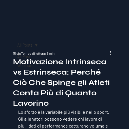
All Posts
15 giu
Tempo di lettura: 3 min
All Posts
Motivazione Intrinseca
Webinars
vs Estrinseca: Perché
Ciò Che Spinge gli Atleti
Conta Più di Quanto
Lavorino
Lo sforzo è la variabile più visibile nello sport. 
Gli allenatori possono vedere chi lavora di 
più. I dati di performance catturano volume e 