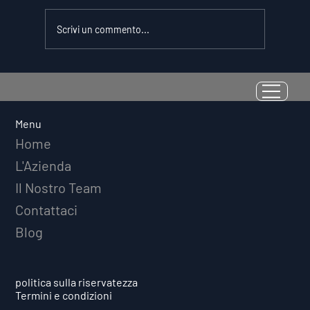
Scrivi un commento...
La Resilienza come Abilità
Misurabile: Perché il Quoziente di
Avversità Predice il Successo
Menu
Atletico a Lungo Termine
Home
L'Azienda
Il Nostro Team
Contattaci
Blog
politica sulla riservatezza
Termini e condizioni