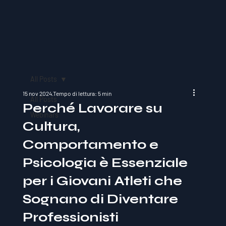
All Posts
15 nov 2024
Tempo di lettura: 5 min
All Posts
Perché Lavorare su
Webinars
Cultura,
Comportamento e
Psicologia è Essenziale
per i Giovani Atleti che
Sognano di Diventare
Professionisti