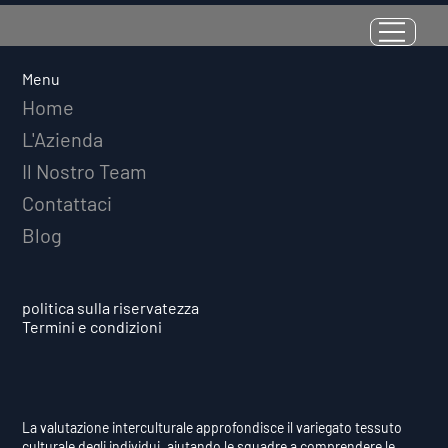
La Resilienza come Abilità
Misurabile: Perché il Quoziente di
Avversità Predice il Successo
Menu
Atletico a Lungo Termine
Home
L'Azienda
Il Nostro Team
Contattaci
Blog
politica sulla riservatezza
Termini e condizioni
La valutazione interculturale approfondisce il variegato tessuto
culturale degli individui, aiutando le squadre a comprendere le