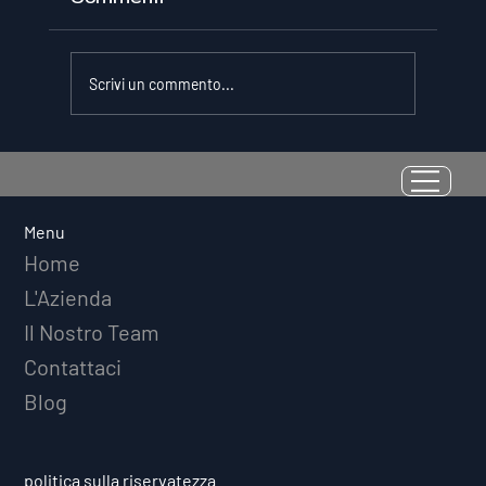
Scrivi un commento...
La Resilienza come Abilità
Misurabile: Perché il Quoziente di
Avversità Predice il Successo
Menu
Atletico a Lungo Termine
Home
L'Azienda
Il Nostro Team
Contattaci
Blog
politica sulla riservatezza