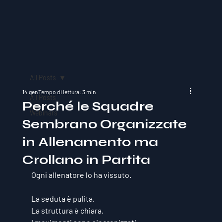
All Posts
14 gen
Tempo di lettura: 3 min
All Posts
Perché le Squadre
Webinars
Sembrano Organizzate
in Allenamento ma
Crollano in Partita
Ogni allenatore lo ha vissuto.
La seduta è pulita.
La struttura è chiara.