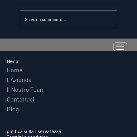
Scrivi un commento...
La Resilienza come Abilità
Misurabile: Perché il Quoziente di
Avversità Predice il Successo
Menu
Atletico a Lungo Termine
Home
L'Azienda
Il Nostro Team
Contattaci
Blog
politica sulla riservatezza
Termini e condizioni