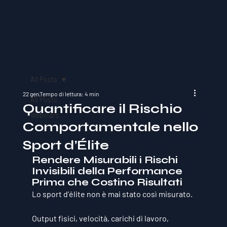
All Posts
22 gen
Tempo di lettura: 4 min
All Posts
Quantificare il Rischio
Webinars
Comportamentale nello
Sport d’Élite
Rendere Misurabili i Rischi 
Invisibili della Performance 
Prima che Costino Risultati
Lo sport d’élite non è mai stato così misurato.
Output fisici, velocità, carichi di lavoro, 