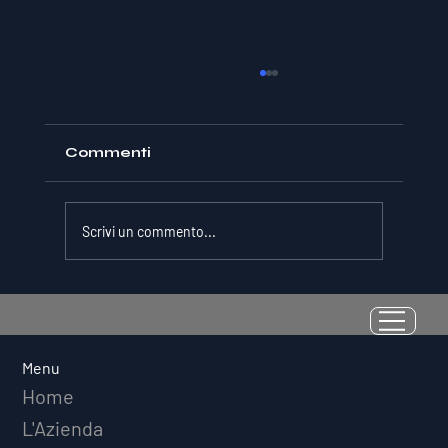
Commenti
Scrivi un commento...
La Resilienza come Abilità
Misurabile: Perché il Quoziente di
Avversità Predice il Successo
Menu
Atletico a Lungo Termine
Home
L'Azienda