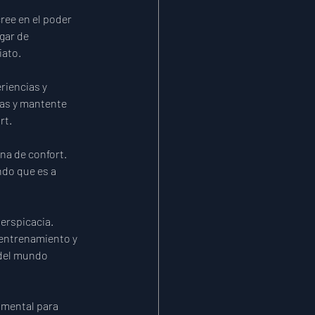
ree en el poder 
gar de 
iato.
iencias y 
as y mantente 
rt.
a de confort. 
do que es a 
erspicacia. 
 entrenamiento y 
 del mundo 
 mental para 