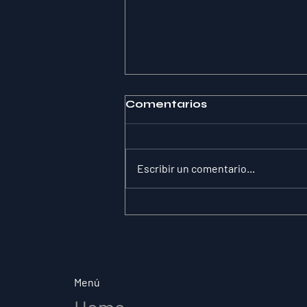
Comentarios
Escribir un comentario...
La paradoja de la
sustitución: por qué la
claridad de roles lo
cambia todo en el
deporte de élite
Menú