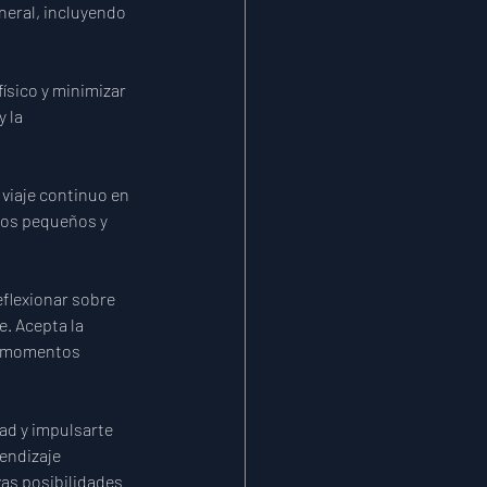
neral, incluyendo 
ísico y minimizar 
 la 
viaje continuo en 
bios pequeños y 
flexionar sobre 
e. Acepta la 
e momentos 
ad y impulsarte 
endizaje 
as posibilidades 