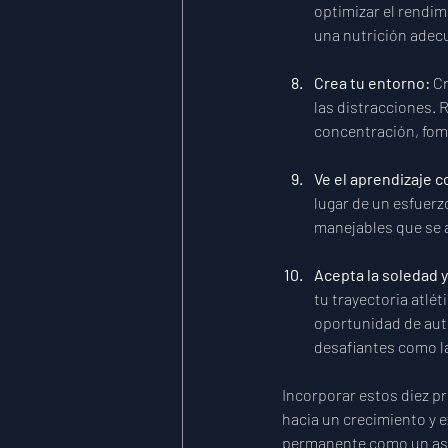
optimizar el rendim
una nutrición adecu
Crea tu entorno:
 C
las distracciones. 
concentración, fome
Ve el aprendizaje c
lugar de un esfuerz
manejables que se 
Acepta la soledad y 
tu trayectoria atlét
oportunidad de aut
desafiantes como l
Incorporar estos diez p
hacia un crecimiento y e
permanente como un asp