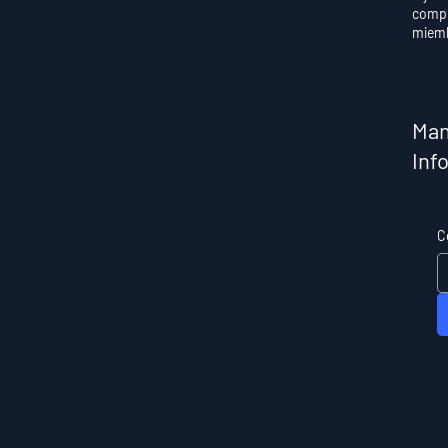
compr
miem
Man
Inf
C