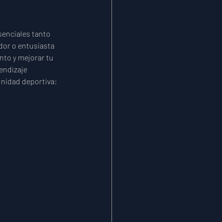
senciales tanto 
dor o entusiasta 
to y mejorar tu 
endizaje 
unidad deportiva: