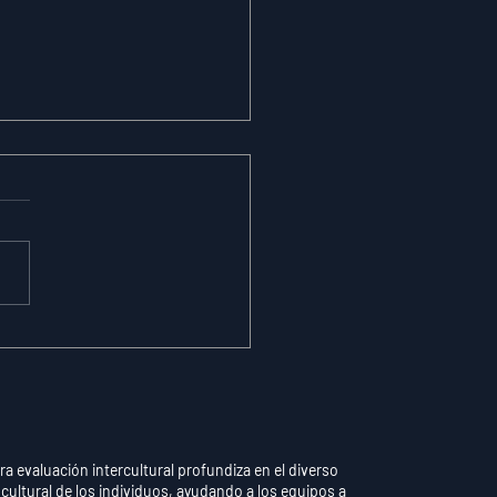
omaticidad vs.
trol Consciente: Por
 Pensar Demasiado
una Habilidad
endida Destruye el
dimiento
ra evaluación intercultural profundiza en el diverso
 cultural de los individuos, ayudando a los equipos a