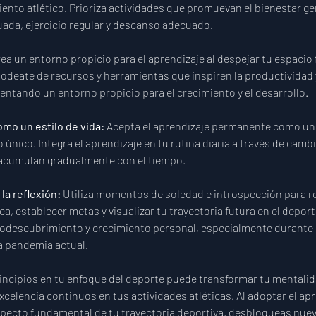
iento atlético. Prioriza actividades que promuevan el bienestar ge
ada, ejercicio regular y descanso adecuado.
rea un entorno propicio para el aprendizaje al despejar tu espacio f
Rodeate de recursos y herramientas que inspiren la productividad y
ntando un entorno propicio para el crecimiento y el desarrollo.
omo un estilo de vida:
 Acepta el aprendizaje permanente como un 
o único. Integra el aprendizaje en tu rutina diaria a través de cam
acumulan gradualmente con el tiempo.
la reflexión: 
Utiliza momentos de soledad e introspección para re
ica, establecer metas y visualizar tu trayectoria futura en el deport
odescubrimiento y crecimiento personal, especialmente durant
a pandemia actual.
rincipios en tu enfoque del deporte puede transformar tu mentalid
xcelencia continuos en tus actividades atléticas. Al adoptar el apr
ecto fundamental de tu trayectoria deportiva, desbloqueas nuev