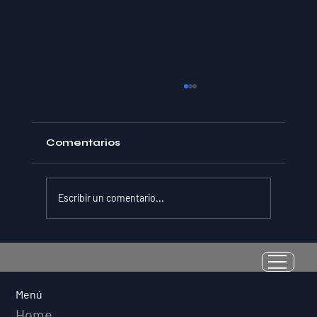
Comentarios
Escribir un comentario...
[Webinar] Equipo Intercultural: Un
Manual Práctico sobre Lenguaje,
Normas y Decisiones
Menú
Home