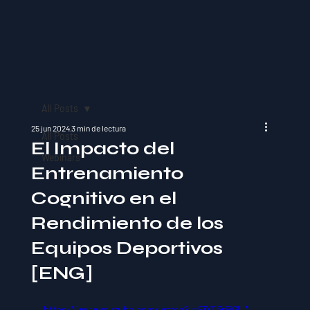
All Posts
25 jun 2024
3 min de lectura
All Posts
El Impacto del
Webinars
Entrenamiento
Cognitivo en el
Rendimiento de los
Equipos Deportivos
[ENG]
https://www.youtube.com/watch?v=FjXQ3r5iGLA