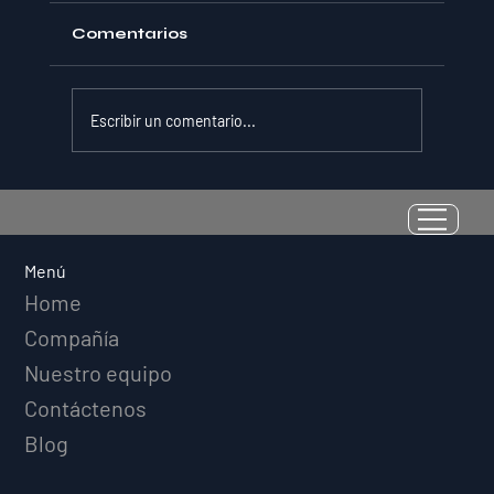
Comentarios
Escribir un comentario...
La Resiliencia como Habilidad
Medible: Por Qué el Cociente de
Adversidad Predice el Éxito
Menú
Deportivo a Largo Plazo
Home
Compañía
Nuestro equipo
Contáctenos
Blog