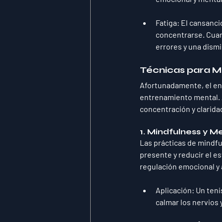
Fatiga
: El cansanci
concentrarse. Cuand
errores y una dism
Técnicas para Me
Afortunadamente, el enf
entrenamiento mental. A
concentración y clarida
1. 
Mindfulness y M
Las prácticas de mindfu
presente y reducir el es
regulación emocional y 
Aplicación
: Un ten
calmar los nervios 