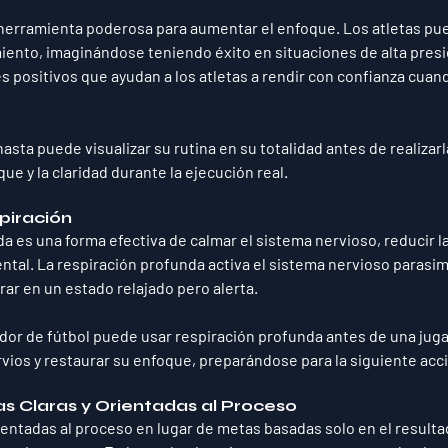
 herramienta poderosa para aumentar el enfoque. Los atletas pu
nto, imaginándose teniendo éxito en situaciones de alta presió
 positivos que ayudan a los atletas a rendir con confianza cuand
asta puede visualizar su rutina en su totalidad antes de realizarla
ue y la claridad durante la ejecución real.
piración
a es una forma efectiva de calmar el sistema nervioso, reducir la
ntal. La respiración profunda activa el sistema nervioso parasim
trar en un estado relajado pero alerta.
ador de fútbol puede usar respiración profunda antes de una jug
vios y restaurar su enfoque, preparándose para la siguiente acc
s Claras y Orientadas al Proceso
entadas al proceso en lugar de metas basadas solo en el resultad