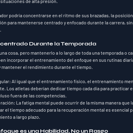
ituaciones de alta presión.
ador podría concentrarse en el ritmo de sus brazadas, la posición 
ción para mantenerse centrado y enfocado durante la carrera, sin
.
centrado Durante la Temporada
una cosa, pero mantenerlo a lo largo de toda una temporada o car
ben incorporar el entrenamiento del enfoque en sus rutinas diari
y mantener el rendimiento durante el tiempo.
gular
: Al igual que el entrenamiento físico, el entrenamiento me
. Los atletas deberían dedicar tiempo cada día para practicar el
cluso fuera de las competencias.
ración
: La fatiga mental puede ocurrir de la misma manera que la 
r el tiempo adecuado para la recuperación mental es esencial p
iento a largo plazo.
nfoque es una Habilidad, No un Rasgo