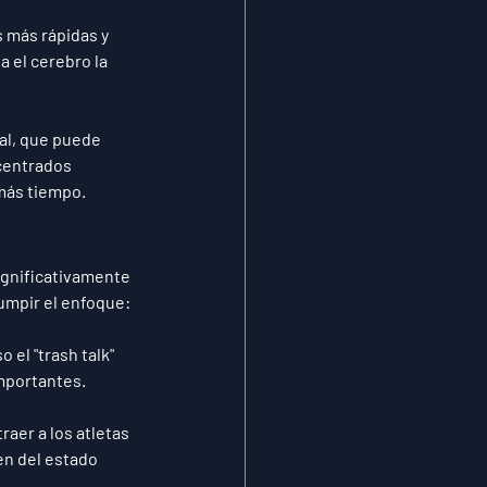
s más rápidas y 
 el cerebro la 
al, que puede 
centrados 
más tiempo.
ignificativamente 
umpir el enfoque:
 el "trash talk" 
mportantes.
aer a los atletas 
n del estado 