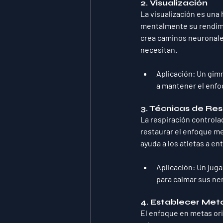
2. 
Visualización
La visualización es una
mentalmente su rendimie
crea caminos neuronales
necesitan.
Aplicación
: Un gimn
a mantener el enfoq
3. 
Técnicas de Res
La respiración controlad
restaurar el enfoque me
ayuda a los atletas a en
Aplicación
: Un jug
para calmar sus ner
4. 
Establecer Meta
El enfoque en metas ori