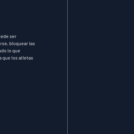
uede ser 
se, bloquear las 
do lo que 
 que los atletas 