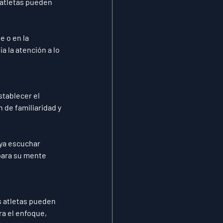
 atletas pueden 
 o en la 
a la atención a lo 
tablecer el 
de familiaridad y 
ya escuchar 
para su mente 
s atletas pueden 
a el enfoque, 