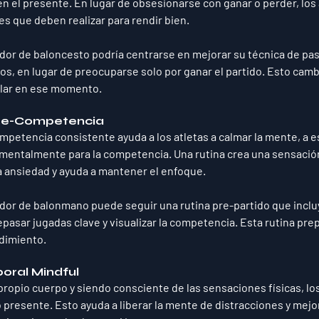
en el presente. En lugar de obsesionarse con ganar o perder, los
es que deben realizar para rendir bien.
ador de baloncesto podría centrarse en mejorar su técnica de pase
ros, en lugar de preocuparse solo por ganar el partido. Esto cambi
lar en ese momento.
Pre-Competencia
mpetencia consistente ayuda a los atletas a calmar la mente, a es
mentalmente para la competencia. Una rutina crea una sensación 
la ansiedad y ayuda a mantener el enfoque.
ador de balonmano puede seguir una rutina pre-partido que inclu
epasar jugadas clave y visualizar la competencia. Esta rutina pre
dimiento.
oral Mindful
opio cuerpo y siendo consciente de las sensaciones físicas, lo
presente. Esto ayuda a liberar la mente de distracciones y mejor