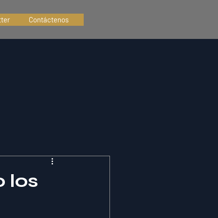
ter
Contáctenos
 los