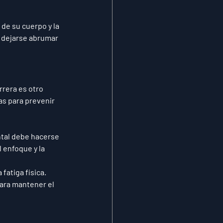
de su cuerpo y la 
 dejarse abrumar 
rera es otro 
as para prevenir 
ntal debe hacerse 
 enfoque y la 
fatiga física. 
ara mantener el 