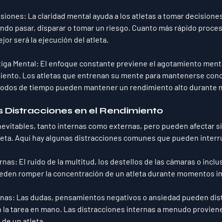
isiones
: La claridad mental ayuda a los atletas a tomar decisione
do pasar, disparar o tomar un riesgo. Cuanto más rápido procesa
jor será la ejecución del atleta.
tiga Mental
: El enfoque constante previene el agotamiento ment
miento. Los atletas que entrenan su mente para mantenerse con
íodos de tiempo pueden mantener un rendimiento alto durante 
s Distracciones en el Rendimiento
nevitables, tanto internas como externas, pero pueden afectar s
leta. Aquí hay algunas distracciones comunes que pueden interr
ernas
: El ruido de la multitud, los destellos de las cámaras o incluso
eden romper la concentración de un atleta durante momentos i
rnas
: Las dudas, pensamientos negativos o ansiedad pueden distr
 la tarea en mano. Las distracciones internas a menudo proviene
de un atleta.