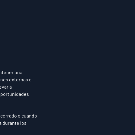
ntener una 
nes externas o 
evar a 
 oportunidades 
o cerrado o cuando 
 durante los 