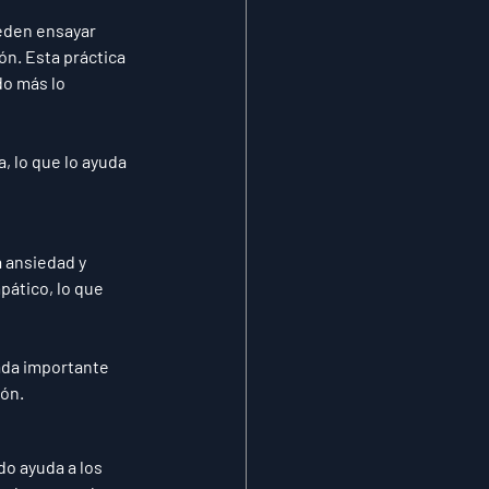
eden ensayar 
n. Esta práctica 
o más lo 
, lo que lo ayuda 
 ansiedad y 
pático, lo que 
ada importante 
ión.
o ayuda a los 