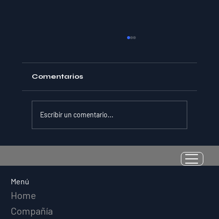
Comentarios
Escribir un comentario...
La Resiliencia como Habilidad
Medible: Por Qué el Cociente de
Adversidad Predice el Éxito
Menú
Deportivo a Largo Plazo
Home
Compañía