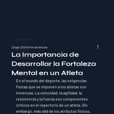
All Posts
23 ago 2024
6 min de lectura
All Posts
La Importancia de
Webinars
Desarrollar la Fortaleza
Mental en un Atleta
En el mundo del deporte, las exigencias 
físicas que se imponen a los atletas son 
inmensas. La velocidad, la agilidad, la 
resistencia y la fuerza son componentes 
críticos en el repertorio de un atleta. Sin 
embargo, más allá de los atributos físicos, 