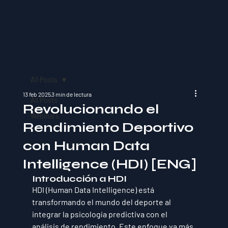
All Posts
13 feb 2025
3 min de lectura
All Posts
Revolucionando el
Webinars
Rendimiento Deportivo
con Human Data
Intelligence (HDI) [ENG]
Introducción a HDI
HDI (Human Data Intelligence) está 
transformando el mundo del deporte al 
integrar la 
psicología predictiva con el 
análisis de rendimiento
. Este enfoque va más 