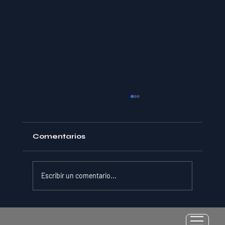
Comentarios
Escribir un comentario...
[Webinar] Equipo Intercultural: Un
Manual Práctico sobre Lenguaje,