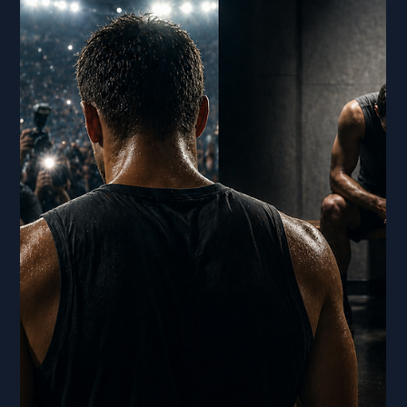
Tempo di lettura: 5 min
Processo Decisionale Sotto
Fatica: Perché le Scelte degli
Atleti Crollano Quando i Corpi si
Affaticano
Un calciatore all'85º minuto di una partita ha esaurito le
riserve di glicogeno e ha lattato elevato. Le sue gambe
sono pesanti. Ma sta accadendo qualcosa d'altro che è
spesso confuso con la stanchezza fisica: il suo processo
decisionale si sta degradando. Fraintende l'opzione di
passaggio 40 metri avanti, commette un'infrazione tattica
quando un aggiustamento di posizionamento sarebbe
stato sufficiente, o tiene il pallone due tocchi in più.