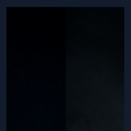
Avversità Predice il Successo
Atletico a Lungo Termine
La resilienza è stata a lungo discussa nello sport d'élite
come se fosse un tratto fisso — qualcosa che un atleta
possedeva o non possedeva. Queste storie venivano
raccontate come prove di carattere, non di capacità.
Quella visione sta cambiando. La ricerca psicometrica ha
stabilito che la resilienza non è un tratto con cui si nasce
— è un'abilità con dimensioni misurabili, una traiettoria di
sviluppo e una relazione predittiva con la performance a
lungo termine. Di Cosa È Co