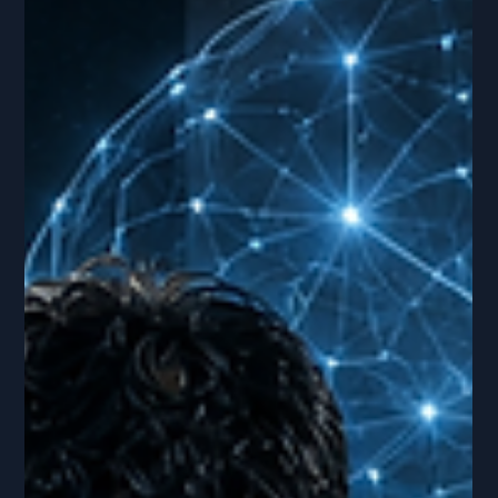
aveva provato migliaia di volte, codificato nella memoria
motoria, eseguibile senza pensiero consapevole. Ma
mettilo in campo dopo un infortunio importante o una
serie di critiche pubbliche, e lo stesso movimento a volte
vacillava. Non perché avesse perso l'abilità, ma perché la
preoccupazione per l'infortunio o l'ansia da prestazione
avevano attirato la sua attenzion