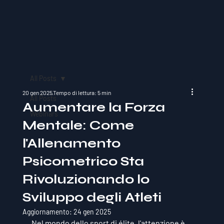
All Posts
20 gen 2025
Tempo di lettura: 5 min
All Posts
Aumentare la Forza
Webinars
Mentale: Come
l'Allenamento
Psicometrico Sta
Rivoluzionando lo
Sviluppo degli Atleti
Aggiornamento:
24 gen 2025
Nel mondo dello sport di élite, l'attenzione è 