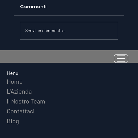
Commenti
Scrivi un commento...
La Resilienza come Abilità
Misurabile: Perché il Quoziente di
Avversità Predice il Successo
Menu
Atletico a Lungo Termine
Home
L'Azienda
Il Nostro Team
Contattaci
Blog