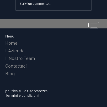
Scrivi un commento...
La Resilienza come Abilità
Misurabile: Perché il Quoziente di
Avversità Predice il Successo
Menu
Atletico a Lungo Termine
Home
L'Azienda
Il Nostro Team
Contattaci
Blog
politica sulla riservatezza
Termini e condizioni