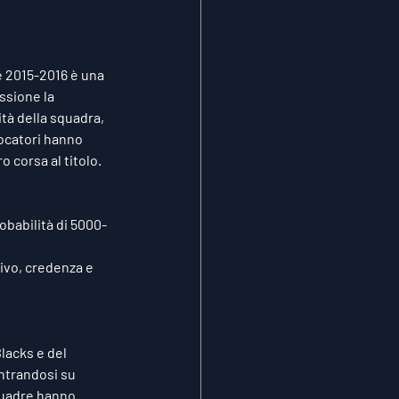
e 2015-2016 è una 
ssione la 
tà della squadra, 
iocatori hanno 
o corsa al titolo.
robabilità di 5000-
tivo, credenza e 
lacks e del 
ntrandosi su 
squadre hanno 