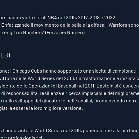
iors hanno vinto i titoli NBA nel 2015, 2017, 2018 e 2022.
:
 Enfatizzando il movimento della palla e la difesa, i Warriors sono
"Strength in Numbers" (Forza nei Numeri).
MLB)
ione:
 I Chicago Cubs hanno sopportato una siccità di campionati l
vittoria nelle World Series del 2016. La trasformazione è iniziata 
dente delle Operazioni di Baseball nel 2011. Epstein si è concent
 di responsabilità, resilienza e ricerca implacabile del miglioram
 nello sviluppo dei giocatori e nelle analisi, promuovendo una cult
iati a essere la loro migliore versione.
s hanno vinto le World Series nel 2016, ponendo fine alla più lunga
ort professionistici.