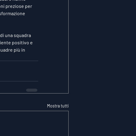
oni preziose per 
asformazione 
 di una squadra 
iente positivo e 
uadre più in 
Mostra tutti