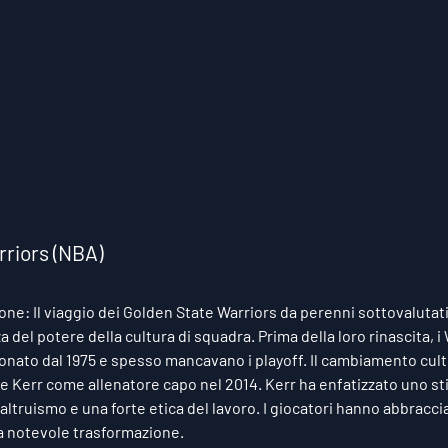
rriors (NBA)
ione:
 Il viaggio dei Golden State Warriors da perenni sottovalutati
del potere della cultura di squadra. Prima della loro rinascita, i
nato dal 1975 e spesso mancavano i playoff. Il cambiamento cultur
e Kerr come allenatore capo nel 2014. Kerr ha enfatizzato uno stil
l'altruismo e una forte etica del lavoro. I giocatori hanno abbracci
na notevole trasformazione.