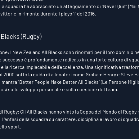
 La squadra ha abbracciato un atteggiamento di "Never Quit" (Mai A
vittorie in rimonta durante i playoff del 2016.
 Blacks (Rugby)
one: I New Zealand All Blacks sono rinomati per il loro dominio ne
ro successo è profondamente radicato in una forte cultura di squa
tà e la ricerca implacabile dell'eccellenza. Una significativa trasfo
i 2000 sotto la guida di allenatori come Graham Henry e Steve Han
 mantra "Better People Make Better All Blacks" (Le Persone Miglio
dosi sullo sviluppo personale e sulla coesione del team.
di Rugby: Gli All Blacks hanno vinto la Coppa del Mondo di Rugby n
llo sport.