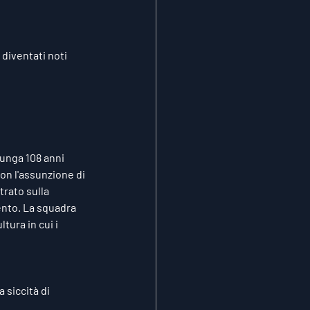
 diventati noti 
unga 108 anni 
con l'assunzione di 
rato sulla 
ento. La squadra 
ura in cui i 
 siccità di 