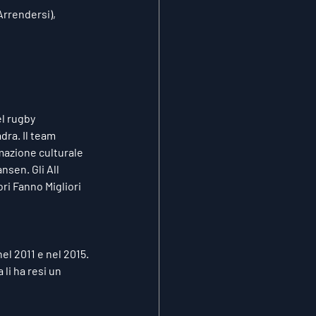
rrendersi), 
l rugby 
dra. Il team 
rmazione culturale 
sen. Gli All 
ri Fanno Migliori 
el 2011 e nel 2015.