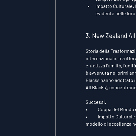
Impatto Culturale:
evidente nelle loro 
3. New Zealand All
Storia della Trasformazi
internazionale, ma il lo
enfatizza l'umiltà, l'uni
è avvenuta nei primi ann
Blacks hanno adottato il
All Blacks), concentran
Successi:
•	Coppa del Mondo 
•	Impatto Culturale: L'enfasi della squadra su carattere, disciplina e lavoro di squadra li ha resi un 
modello di eccellenza ne