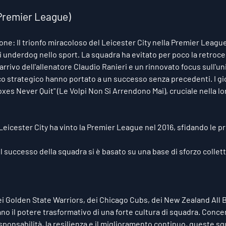
(Premier League)
ione:
 Il trionfo miracoloso del Leicester City nella Premier Leagu
di underdog nello sport. La squadra ha evitato per poco la retroce
rrivo dell'allenatore Claudio Ranieri e un rinnovato focus sull'uni
gioco strategico hanno portato a un successo senza precedenti. I g
xes Never Quit" (Le Volpi Non Si Arrendono Mai), cruciale nella lor
l Leicester City ha vinto la Premier League nel 2016, sfidando le p
 Il successo della squadra si è basato su una base di sforzo collet
ei Golden State Warriors, dei Chicago Cubs, dei New Zealand All B
no il potere trasformativo di una forte cultura di squadra. Conce
responsabilità, la resilienza e il miglioramento continuo, queste 