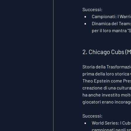
Successi:
Campionati:
 I Warr
Dinamica del Team
per il loro mantra 
2. Chicago Cubs (
Storia della Trasformaz
prima della loro storica 
Theo Epstein come Presi
creazione di una cultura
ha anche investito molto
giocatori erano incoragg
Successi:
World Series:
 I Cub
campionati negli sp