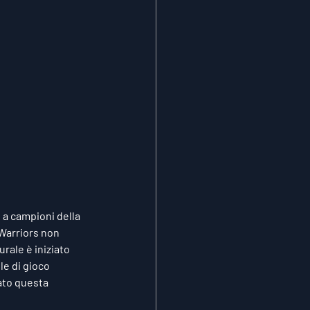
 a campioni della 
 Warriors non 
ale è iniziato 
e di gioco 
ato questa 