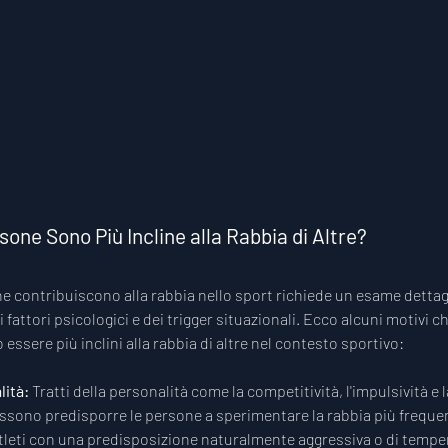
one Sono Più Incline alla Rabbia di Altre?
e contribuiscono alla rabbia nello sport richiede un esame dettagl
i fattori psicologici e dei trigger situazionali. Ecco alcuni motivi ch
ssere più inclini alla rabbia di altre nel contesto sportivo:
lità: 
Tratti della personalità come la competitività, l'impulsività e 
ossono predisporre le persone a sperimentare la rabbia più frequ
tleti con una predisposizione naturalmente aggressiva o di temp