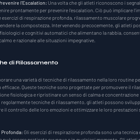
revenire l'Escalation: 
Una volta che gli atleti riconoscono i segnal
venire prontamente per prevenire l'escalation. Ciò può implicare l'
 esercizi di respirazione profonda, rilassamento muscolare progr
rendere la compostezza. Intervenendo precocemente, gli atleti po
fisiologici e cognitivi automatici che alimentano la rabbia, consen
almo e razionale alle situazioni impegnative.
he di Rilassamento
orare una varietà di tecniche di rilassamento nella loro routine per
o efficace. Queste tecniche sono progettate per promuovere il rila
zione fisiologica e ripristinare un senso di calma e concentrazione 
regolarmente tecniche di rilassamento, gli atleti possono sviluppar
 il controllo delle loro emozioni e ottimizzare le loro prestazioni
 Profonda: 
Gli esercizi di respirazione profonda sono una tecnica 
 può essere praticata ovunque e in qualsiasi momento. Gli atleti