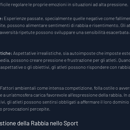
icile regolare le proprie emozioni in situazioni ad alta pressione.
e:
 Esperienze passate, specialmente quelle negative come fallimen
pite, possono alimentare sentimenti di rabbia e risentimento. Gli a
 avversità ripetute possono sviluppare una sensibilità esacerbata a
tiche: 
Aspettative irrealistiche, sia autoimposte che imposte es
 media, possono creare pressione e frustrazione per gli atleti. Quan
spettative o gli obiettivi, gli atleti possono rispondere con rabbia
Fattori ambientali come intensa competizione, folla ostile o avvers
a un'atmosfera carica favorevole all'espressione della rabbia. In 
i, gli atleti possono sentirsi obbligati a affermare il loro dominio o
o provocazioni percepite.
stione della Rabbia nello Sport