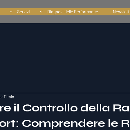
Servizi
Diagnosi delle Performance
Newslett
a: 11 min
 il Controllo della R
port: Comprendere le R