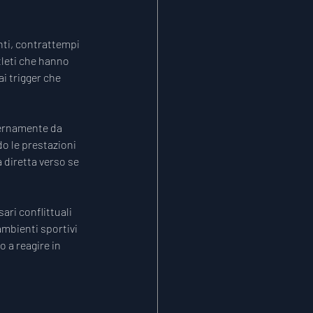
ti, contrattempi 
tleti che hanno 
i trigger che 
ternamente da 
do le prestazioni 
 diretta verso se 
ari conflittuali 
ambienti sportivi 
 a reagire in 