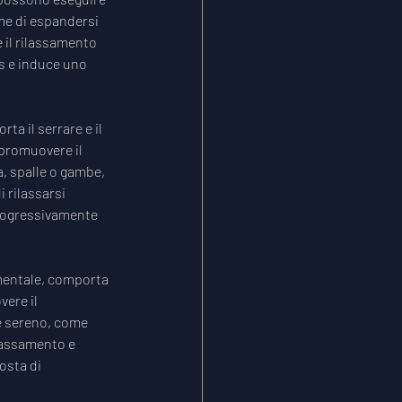
e di espandersi 
il rilassamento 
s e induce uno 
a il serrare e il 
 promuovere il 
, spalle o gambe, 
 rilassarsi 
progressivamente 
mentale, comporta 
ere il 
e sereno, come 
lassamento e 
osta di 