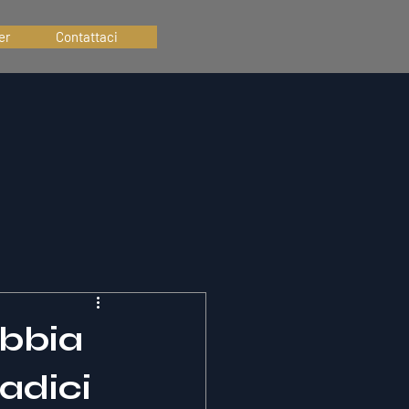
er
Contattaci
abbia
adici