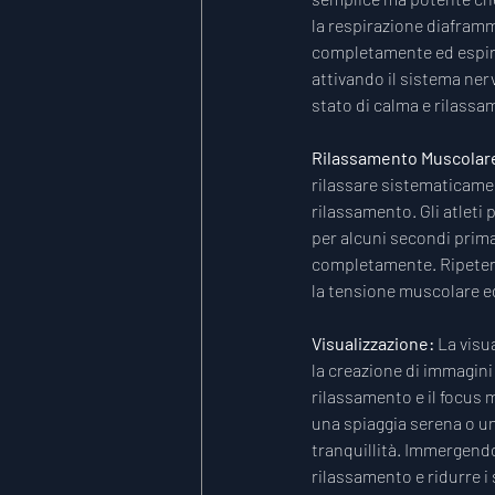
la respirazione diafram
completamente ed espira
attivando il sistema ner
stato di calma e rilassa
Rilassamento Muscolare
rilassare sistematicamen
rilassamento. Gli atleti
per alcuni secondi prima
completamente. Ripetend
la tensione muscolare e
Visualizzazione: 
La visu
la creazione di immagini 
rilassamento e il focus 
una spiaggia serena o u
tranquillità. Immergendo
rilassamento e ridurre i 