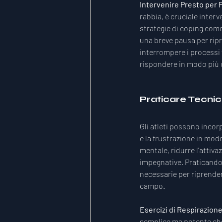
Intervenire Presto per P
rabbia, è cruciale inter
strategie di coping come
una breve pausa per rip
interrompere i processi 
rispondere in modo più c
Praticare Tecnic
Gli atleti possono incorp
e la frustrazione in mod
mentale, ridurre l'attiva
impegnative. Praticando 
necessarie per riprendere
campo.
Esercizi di Respirazione
semplice ma potente che