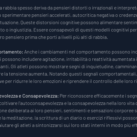
a rabbia spesso deriva da pensieri distorti o irrazionali e interpret
no sperimentare pensieri accelerati, autocritica negativa o credenz
ituazione. Queste distorsioni cognitive possono alimentare sentim
o o ingiustizia. Essere consapevoli di questi modelli cognitivi perm
oro pensiero prima che porti a livelli più alti di rabbia.
rtamento: 
Anche i cambiamenti nel comportamento possono indica
ti possono includere agitazione, irritabilità o reattività aumentata i
ssanti. Gli atleti possono mostrare segni di inquietudine, camminare
re la tensione aumenta. Notando questi segnali comportamentali, 
 per ridurre le loro emozioni e riprendere il controllo delle loro r
volezza e Consapevolezza: 
Per riconoscere efficacemente i segna
 coltivare l'autoconsapevolezza e la consapevolezza nella loro vita 
one deliberata ai loro pensieri, sentimenti e sensazioni corporee s
 la meditazione, la scrittura di un diario o esercizi riflessivi posso
utare gli atleti a sintonizzarsi sui loro stati interni in modo più ef