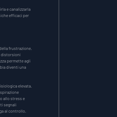
rla e canalizzarla 
iche efficaci per 
della frustrazione. 
 distorsioni 
za permette agli 
bbia diventi una 
isiologica elevata. 
spirazione 
 allo stress e 
i segnali 
ga al controllo.