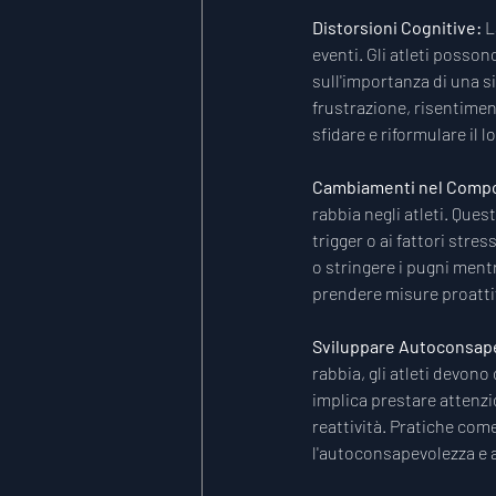
Distorsioni Cognitive: 
L
eventi. Gli atleti posso
sull'importanza di una s
frustrazione, risentiment
sfidare e riformulare il l
Cambiamenti nel Compo
rabbia negli atleti. Ques
trigger o ai fattori stre
o stringere i pugni ment
prendere misure proattive
Sviluppare Autoconsape
rabbia, gli atleti devono
implica prestare attenzi
reattività. Pratiche come
l'autoconsapevolezza e ai