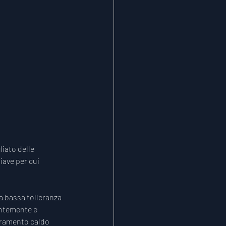
iato delle 
iave per cui 
la bassa tolleranza 
entemente e 
eramento caldo 