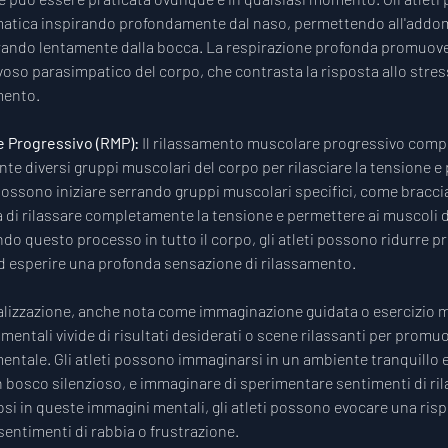
matica inspirando profondamente dal naso, permettendo all'addom
ndo lentamente dalla bocca. La respirazione profonda promuove 
voso parasimpatico del corpo, che contrasta la risposta allo stres
mento.
 Progressivo (RMP): 
Il rilassamento muscolare progressivo comport
te diversi gruppi muscolari del corpo per rilasciare la tensione e
 possono iniziare serrando gruppi muscolari specifici, come braccia
 di rilassare completamente la tensione e permettere ai muscoli di
o questo processo in tutto il corpo, gli atleti possono ridurre 
d esperire una profonda sensazione di rilassamento.
alizzazione, anche nota come immaginazione guidata o esercizio 
mentali vivide di risultati desiderati o scene rilassanti per promuov
mentale. Gli atleti possono immaginarsi in un ambiente tranquillo 
n bosco silenzioso, e immaginare di sperimentare sentimenti di ri
si in queste immagini mentali, gli atleti possono evocare una risp
sentimenti di rabbia o frustrazione.