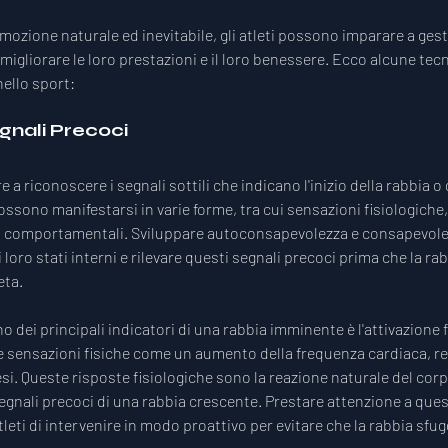
mozione naturale ed inevitabile, gli atleti possono imparare a gesti
igliorare le loro prestazioni e il loro benessere. Ecco alcune tecn
nello sport:
gnali Precoci
 a riconoscere i segnali sottili che indicano l'inizio della rabbia o 
ssono manifestarsi in varie forme, tra cui sensazioni fisiologiche,
 comportamentali. Sviluppare autoconsapevolezza e consapevolez
i loro stati interni e rilevare questi segnali precoci prima che la ra
eta.
o dei principali indicatori di una rabbia imminente è l'attivazione f
e sensazioni fisiche come un aumento della frequenza cardiaca, re
si. Queste risposte fisiologiche sono la reazione naturale del corpo
nali precoci di una rabbia crescente. Prestare attenzione a quest
leti di intervenire in modo proattivo per evitare che la rabbia sfug