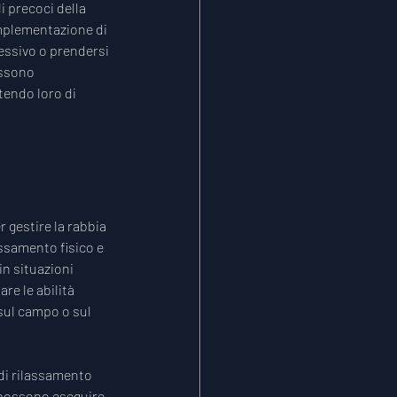
i precoci della 
implementazione di 
essivo o prendersi 
ssono 
tendo loro di 
 gestire la rabbia 
ssamento fisico e 
in situazioni 
e le abilità 
 sul campo o sul 
di rilassamento 
 possono eseguire 