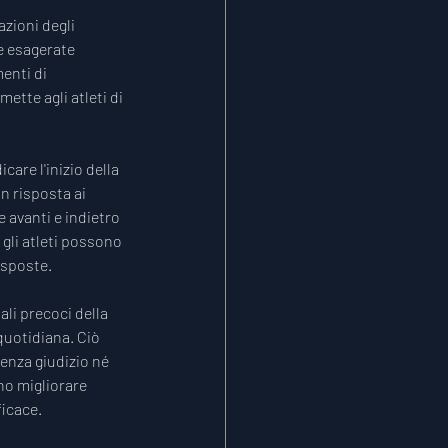
azioni degli 
e esagerate 
enti di 
ette agli atleti di 
re l'inizio della 
n risposta ai 
 avanti e indietro 
gli atleti possono 
isposte.
li precoci della 
quotidiana. Ciò 
enza giudizio né 
no migliorare 
ficace.