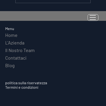
La Resilienza come Abilità
Misurabile: Perché il Quoziente di
Avversità Predice il Successo
Menu
Atletico a Lungo Termine
Home
L'Azienda
Il Nostro Team
Contattaci
Blog
politica sulla riservatezza
Termini e condizioni