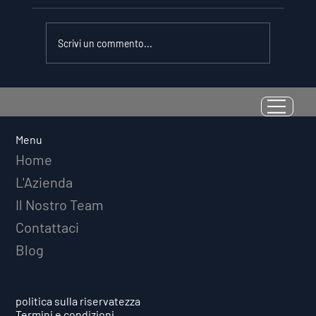
Scrivi un commento...
La Resilienza come Abilità
Misurabile: Perché il Quoziente di
Avversità Predice il Successo
Menu
Atletico a Lungo Termine
Home
L'Azienda
Il Nostro Team
Contattaci
Blog
politica sulla riservatezza
Termini e condizioni