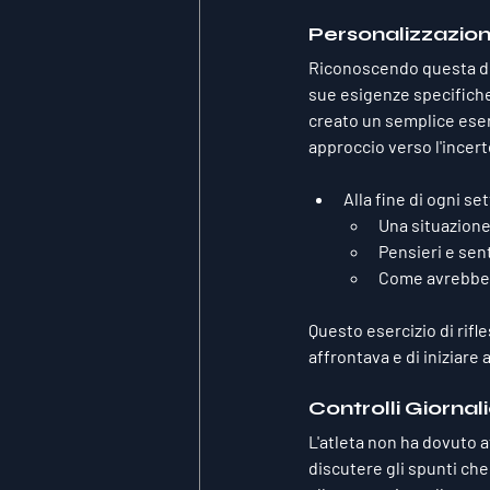
Personalizzazion
Riconoscendo questa diff
sue esigenze specifiche
creato un semplice eserc
approccio verso l'incert
Alla fine di ogni se
Una situazione 
Pensieri e sen
Come avrebbe p
Questo esercizio di rifl
affrontava e di iniziare
Controlli Giorna
L'atleta non ha dovuto 
discutere gli spunti che