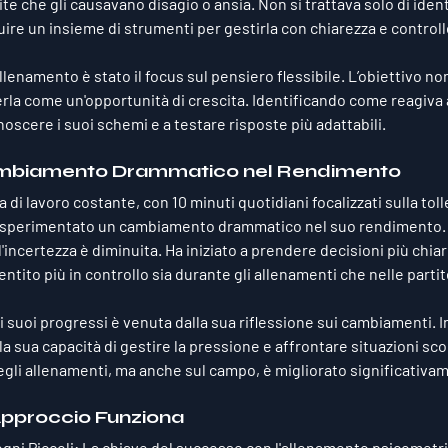
te che gli causavano disagio o ansia. Non si trattava solo di ident
ruire un insieme di strumenti per gestirla con chiarezza e controll
llenamento è stato il focus sul 
pensiero flessibile
. L’obiettivo no
erla come un'opportunità di crescita. Identificando come reagiva a
conoscere i suoi schemi e a testare risposte più adattabili.
 Cambiamento Drammatico nel Rendimento
di lavoro costante, con 10 minuti quotidiani focalizzati sulla toll
 ha sperimentato un cambiamento drammatico nel suo rendimento. L'
'incertezza è diminuita. Ha iniziato a prendere decisioni più chiare,
entito più in controllo sia durante gli allenamenti che nelle partit
 suoi progressi è venuta dalla sua riflessione sui cambiamenti. In
la sua capacità di gestire la pressione e affrontare situazioni sco
gli allenamenti, ma anche sul campo, è migliorato significativa
pproccio Funziona
gni Piccoli
: La chiave del successo con l'allenamento psicometric