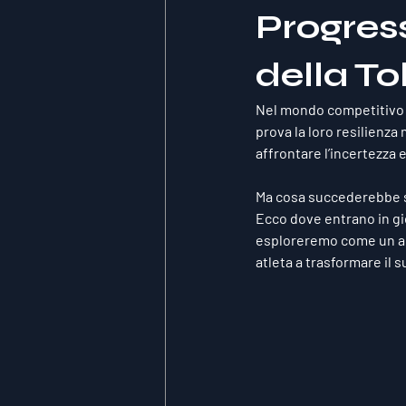
Progres
della To
Nel mondo competitivo d
prova la loro resilienza
affrontare l’incertezza 
Ma cosa succederebbe se
Ecco dove entrano in gio
esploreremo come un appr
atleta a trasformare il