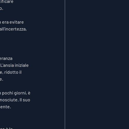
ificare 
o.
n era evitare 
ll'incertezza, 
eranza 
ansia iniziale 
 ridotto il 
e.
 pochi giorni, è 
nosciute. Il suo 
mente.
o è la 