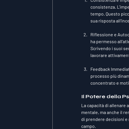
consistenza. L'impeg
tempo. Questo picco
sua risposta all'inc
Riflessione e Aut
ha permesso all'at
Scrivendo i suoi se
lavorare attivament
Feedback Immedia
processo più dinami
concentrato e moti
Il Potere della 
La capacità di allenare a
mentale, ma anche il ren
di prendere decisioni e 
campo.