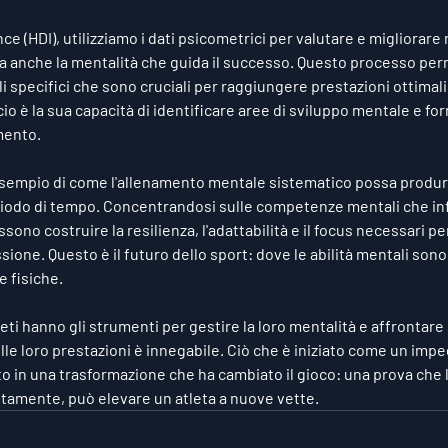
e (HDI), utilizziamo i dati psicometrici per valutare e migliorare n
 anche la mentalità che guida il successo. Questo processo permet
li specifici che sono cruciali per raggiungere prestazioni ottimali
 è la sua capacità di identificare aree di sviluppo mentale e for
mento.
sempio di come l'allenamento mentale sistematico possa produrre
riodo di tempo. Concentrandosi sulle competenze mentali che inf
ossono costruire la resilienza, l'adattabilità e il focus necessari 
ssione. Questo è il futuro dello sport: dove le abilità mentali sono
e fisiche.
leti hanno gli strumenti per gestire la loro mentalità e affrontare
sulle loro prestazioni è innegabile. Ciò che è iniziato come un imp
to in una trasformazione che ha cambiato il gioco: una prova che 
ttamente, può elevare un atleta a nuove vette.