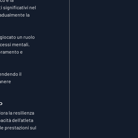
 significativi nel 
radualmente la 
 giocato un ruolo 
essi mentali. 
ioramento e 
rendendo il 
anere 
o
ora la resilienza 
cità dell'atleta 
e prestazioni sul 