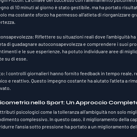
no di 10 minuti al giorno è stato gestibile, ma ha portato risultati
lo ma costante sforzo ha permesso all'atleta di riorganizzare g
ertezza.
oconsapevolezza
: Riflettere su situazioni reali dove l'ambiguità ha
leta di guadagnare autoconsapevolezza e comprendere i suoi proc
ntimenti e le sue esperienze, ha potuto individuare aree di migl
e su di esse.
to
: I controlli giornalieri hanno fornito feedback in tempo reale, 
co e reattivo. Questo impegno costante ha aiutato l'atleta a rim
vato.
Psicometria nello Sport: Un Approccio Complet
ttributi psicologici come la tolleranza all'ambiguità non solo migli
dimento complessivo. In questo caso, il miglioramento della capa
ridurre l'ansia sotto pressione ha portato a un miglioramento dell