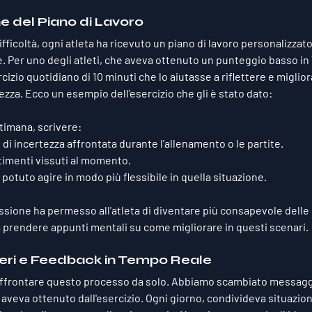
e del Piano di Lavoro
icoltà, ogni atleta ha ricevuto un piano di lavoro personalizzato,
. Per uno degli atleti, che aveva ottenuto un punteggio basso in
izio quotidiano di 10 minuti che lo aiutasse a riflettere e migliora
ezza. Ecco un esempio dell'esercizio che gli è stato dato:
ttimana, scrivere:
di incertezza affrontata durante l'allenamento o le partite.
timenti vissuti al momento.
otuto agire in modo più flessibile in quella situazione.
essione ha permesso all'atleta di diventare più consapevole delle 
 a prendere appunti mentali su come migliorare in questi scenari.
lieri e Feedback in Tempo Reale
affrontare questo processo da solo. Abbiamo scambiato messaggi
 aveva ottenuto dall'esercizio. Ogni giorno, condivideva situazioni