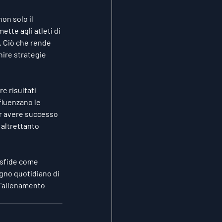
on solo il 
te agli atleti di 
. Ciò che rende 
nire strategie 
 risultati 
luenzano le 
per avere successo 
 altrettanto 
 sfide come 
egno quotidiano di 
l'allenamento 