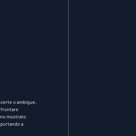
incerte o ambigue. 
ffrontare 
anno mostrato 
 portando a 