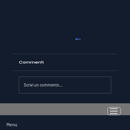
Commenti
Scrivi un commento...
La Resilienza come Abilità
Misurabile: Perché il Quoziente di
Avversità Predice il Successo
Menu
Atletico a Lungo Termine