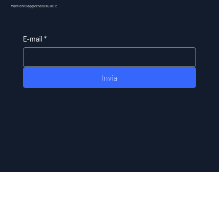
Mantieniti aggiornato su HDI:
E-mail
*
Invia