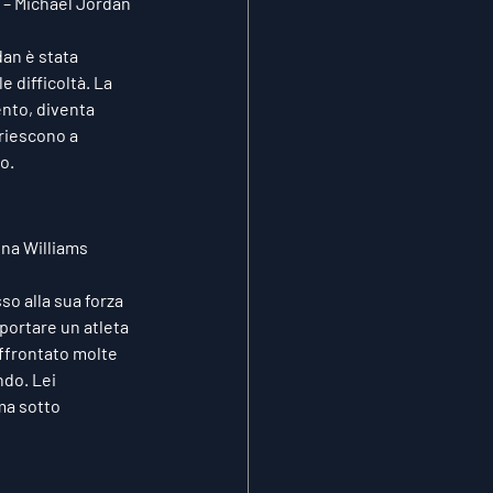
– 
Michael Jordan
dan è stata 
e difficoltà. La 
ento, diventa 
riescono a 
o.
na Williams
o alla sua forza 
 portare un atleta 
affrontato molte 
do. Lei 
ma sotto 