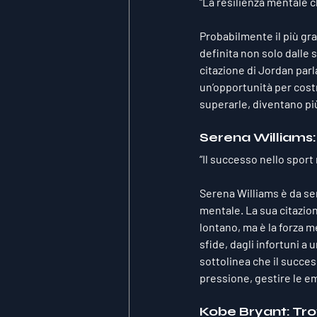
“La resilienza mentale ch
Probabilmente il più gran
definita non solo dalle s
citazione di Jordan parla
un’opportunità per costr
superarle, diventano più
Serena Williams:
“Il successo nello sport 
Serena Williams è da sem
mentale. La sua citazione
lontano, ma è la forza m
sfide, dagli infortuni a
sottolinea che il succe
pressione, gestire le e
Kobe Bryant: Tro