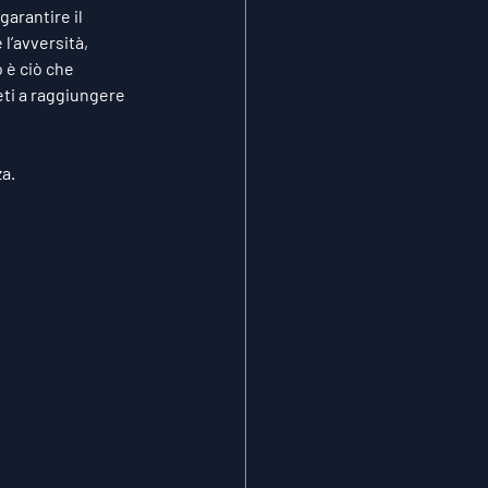
arantire il 
l’avversità, 
 è ciò che 
eti a raggiungere 
za.