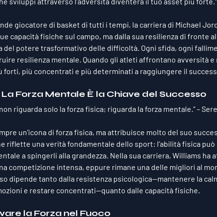
e sviluppi attraverso l’adversità diventerà il tuo asset più forte.” 
de giocatore di basket di tutti i tempi, la carriera di Michael Jor
ue capacità fisiche sul campo, ma dalla sua resilienza di fronte all
 del potere trasformativo delle difficoltà. Ogni sfida, ogni fallim
uire resilienza mentale. Quando gli atleti affrontano avversità e 
 forti, più concentrati e più determinati a raggiungere il success
 La Forza Mentale È la Chiave del Successo
non riguarda solo la forza fisica; riguarda la forza mentale.” – 
Sere
pre un’icona di forza fisica, ma attribuisce molto del suo success
 riflette una verità fondamentale dello sport: l’abilità fisica può
entale a spingerli alla grandezza. Nella sua carriera, Williams ha 
 una competizione intensa, eppure rimane una delle migliori al mon
sso dipende tanto dalla resistenza psicologica—mantenere la cal
mozioni e restare concentrati—quanto dalle capacità fisiche.
vare la Forza nel Fuoco