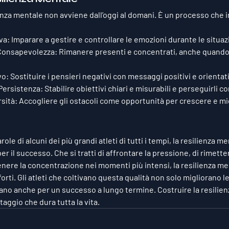
enza mentale non avviene dall’oggi al domani. È un processo che i
va
: Imparare a gestire e controllare le emozioni durante le situazio
Consapevolezza
: Rimanere presenti e concentrati, anche quando l
vo
: Sostituire i pensieri negativi con messaggi positivi e orientati
 Persistenza
: Stabilire obiettivi chiari e misurabili e perseguirli 
rsità
: Accogliere gli ostacoli come opportunità per crescere e mi
le di alcuni dei più grandi atleti di tutti i tempi, la resilienza m
per il successo. Che si tratti di affrontare la pressione, di rimette
nere la concentrazione nei momenti più intensi, la resilienza men
 forti. Gli atleti che coltivano questa qualità non solo migliorano l
ano anche per un successo a lungo termine. Costruire la resilienz
taggio che dura tutta la vita.