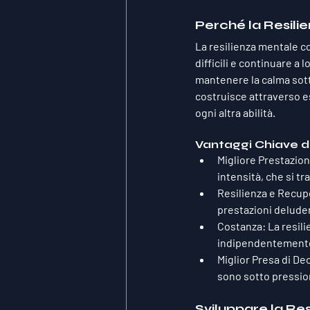
Perché la Resil
La resilienza mentale co
difficili e continuare a l
mantenere la calma sotto
costruisce attraverso e
ogni altra abilità.
Vantaggi Chiave de
Migliore Prestazio
intensità, che si tr
Resilienza e Recup
prestazioni delude
Costanza
: La resil
indipendentemente 
Miglior Presa di De
sono sotto pressio
Sviluppare la Re