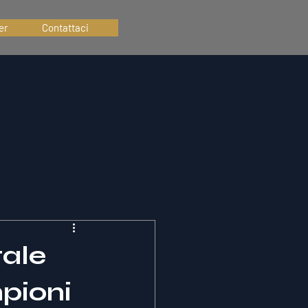
er
Contattaci
tale
pioni