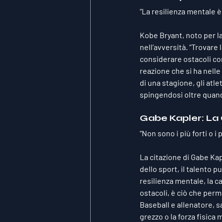
“La resilienza mentale è 
Kobe Bryant, noto per l
nell’avversità. “Trovare 
considerare ostacoli com
reazione che si ha nelle s
di una stagione, gli atl
spingendosi oltre quando
Gabe Kapler: La
“Non sono i più forti o i
La citazione di Gabe Kap
dello sport, il talento pu
resilienza mentale, la c
ostacoli, è ciò che perm
Baseball e allenatore, s
grezzo o la forza fisica