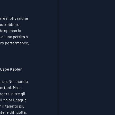
vare motivazione 
i potrebbero 
da spesso la 
 di una partita o 
oro performance, 
Gabe Kapler
tanza. Nel mondo 
ortuni. Ma la 
ersi oltre gli 
di Major League 
il talento più 
e le difficoltà.