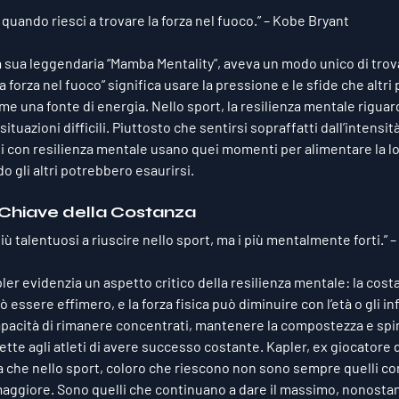
quando riesci a trovare la forza nel fuoco.” – 
Kobe Bryant
a sua leggendaria “Mamba Mentality”, aveva un modo unico di tro
la forza nel fuoco” significa usare la pressione e le sfide che altr
e una fonte di energia. Nello sport, la resilienza mentale riguar
ituazioni difficili. Piuttosto che sentirsi sopraffatti dall’intensità
eti con resilienza mentale usano quei momenti per alimentare la l
 gli altri potrebbero esaurirsi.
 Chiave della Costanza
 più talentuosi a riuscire nello sport, ma i più mentalmente forti.” – 
ler evidenzia un aspetto critico della resilienza mentale: la cos
ò essere effimero, e la forza fisica può diminuire con l’età o gli inf
apacità di rimanere concentrati, mantenere la compostezza e sping
ette agli atleti di avere successo costante. Kapler, ex giocatore 
a che nello sport, coloro che riescono non sono sempre quelli con 
 maggiore. Sono quelli che continuano a dare il massimo, nonostant