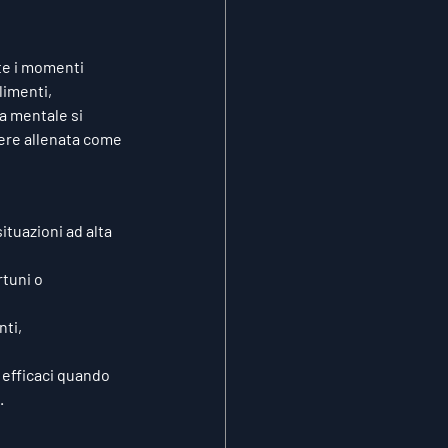
te i momenti 
limenti, 
a mentale si 
ere allenata come 
ituazioni ad alta 
tuni o 
ti, 
 efficaci quando 
.