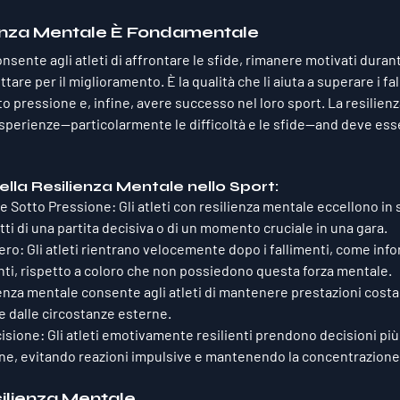
ienza Mentale È Fondamentale
nsente agli atleti di affrontare le sfide, rimanere motivati duran
ottare per il miglioramento. È la qualità che li aiuta a superare i fal
 pressione e, infine, avere successo nel loro sport. La resilienz
sperienze—particolarmente le difficoltà e le sfide—and deve ess
lla Resilienza Mentale nello Sport:
ne Sotto Pressione
: Gli atleti con resilienza mentale eccellono in s
atti di una partita decisiva o di un momento cruciale in una gara.
ero
: Gli atleti rientrano velocemente dopo i fallimenti, come infor
nti, rispetto a coloro che non possiedono questa forza mentale.
ienza mentale consente agli atleti di mantenere prestazioni costan
dalle circostanze esterne.
cisione
: Gli atleti emotivamente resilienti prendono decisioni più
ne, evitando reazioni impulsive e mantenendo la concentrazione
silienza Mentale