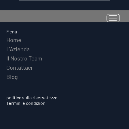
La Resilienza come Abilità
Misurabile: Perché il Quoziente di
Avversità Predice il Successo
Menu
Atletico a Lungo Termine
Home
L'Azienda
Il Nostro Team
Contattaci
Blog
politica sulla riservatezza
Termini e condizioni