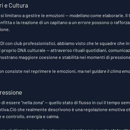
ri e Cultura
si limitano a gestire le emozioni — 
modellano
 come elaborarle. Il 
fitta o la reazione di un capitano a un errore possono o rafforzar
zione.
HDI con club professionistici, abbiamo visto che le squadre che in
 proprio 
DNA culturale
 — attraverso rituali quotidiani, comunica
mostrano maggiore coesione e stabilità nei momenti di pression
on consiste nel reprimere le emozioni, ma nel 
guidare il clima emo
Pressione
 di essere “nella zona” — quello stato di flusso in cui il tempo sem
intiva.Ciò che realmente descrivono è una regolazione emotiva ot
e e controllo, energia e calma.