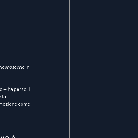
riconoscerle
 in 
 — ha perso il 
 la 
emozione come 
ve è 