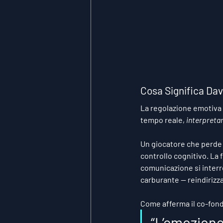
Cosa Significa Da
La regolazione emotiva n
tempo reale, 
interpretar
Un giocatore che perde 
controllo cognitivo. La f
comunicazione si inter
carburante — reindirizza
Come afferma il co-fond
“L’emozione