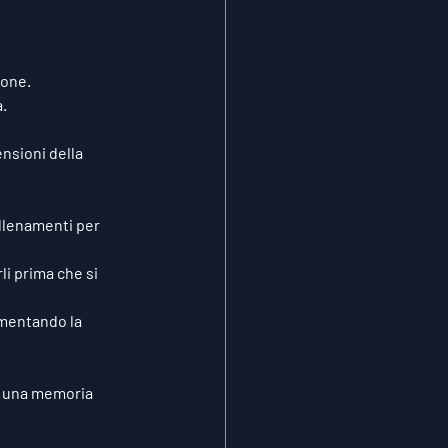
ione.
.
nsioni della 
allenamenti per 
li prima che si 
umentando la 
o una memoria 