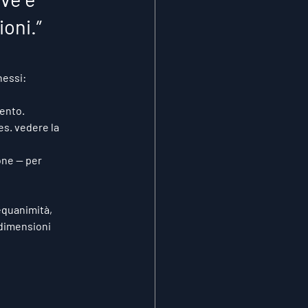
ioni.”
nessi:
mento.
es. vedere la 
one — per 
equanimità
, 
 dimensioni 