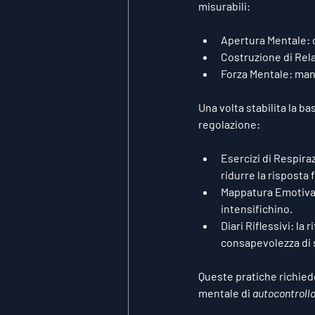
misurabili:
Apertura Mentale:
 
Costruzione di Rela
Forza Mentale:
 man
Una volta stabilita la b
regolazione:
Esercizi di Respira
ridurre la risposta 
Mappatura Emotiva
intensifichino.
Diari Riflessivi:
 la 
consapevolezza di 
Queste pratiche richied
mentale di 
autocontroll