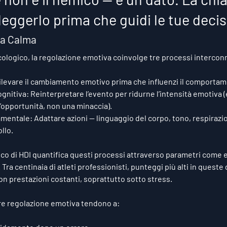
leggerlo prima che guidi le tue decis
la Calma
icologico, la regolazione emotiva coinvolge tre processi intercon
ilevare il cambiamento emotivo prima che influenzi il comporta
ognitiva:
 Reinterpretare l’evento per ridurne l’intensità emotiva (
opportunità, non una minaccia).
amentale:
 Adattare azioni — linguaggio del corpo, tono, respirazi
llo.
co di HDI quantifica questi processi attraverso parametri come 
. Tra centinaia di atleti professionisti, punteggi più alti in queste
n prestazioni costanti, soprattutto sotto stress.
iore regolazione emotiva tendono a: