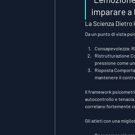
imparare a 
La Scienza Dietro 
Da un punto di vista ps
Consapevolezza:
 R
Ristrutturazione C
pressione come un’
Risposta Comport
mantenere il contro
Il framework psicometri
autocontrollo
 e 
tenacia
correlano fortemente co
Gli atleti con una migl