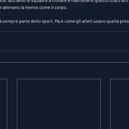
nce
, aiutiamo le squadre a trovare e mantenere questo stato attr
che allenano la mente come il corpo.
à sempre parte dello sport. Ma è 
come
 gli atleti usano quella pre