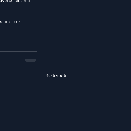
averso sistemi 
ssione che 
Mostra tutti