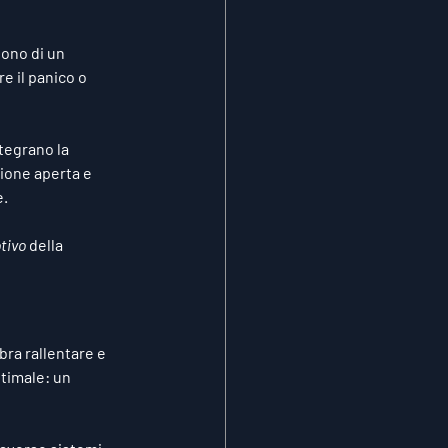
tono di un 
e il panico o 
tegrano la 
zione aperta e 
e.
tivo
 della 
bra rallentare e 
timale: un 