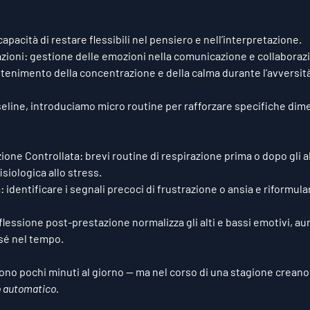
capacità di restare flessibili nel pensiero e nell’interpretazione.
zioni:
 gestione delle emozioni nella comunicazione e collaboraz
tenimento della concentrazione e della calma durante l’avversità
aseline, introduciamo 
micro routine
 per rafforzare specifiche dime
zione Controllata:
 brevi routine di respirazione prima o dopo gli 
fisiologica allo stress.
:
 identificare i segnali precoci di frustrazione o ansia e riformular
riflessione post-prestazione normalizza gli alti e bassi emotivi, a
sé nel tempo.
ono pochi minuti al giorno — ma nel corso di una stagione crean
o automatico.