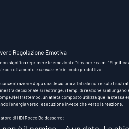
vvero Regolazione Emotiva
on significa reprimere le emozioni o “rimanere calmi.” Significa 
le
 correttamente e 
canalizzarle
 in modo produttivo.
concentrazione dopo una decisione arbitrale non è solo frustrato
inestra decisionale si restringe, i tempi di reazione si allungano e
rompe.Nel frattempo, un atleta composto utilizza quella stessa 
ndo l’energia verso l’esecuzione invece che verso la reazione.
atore di HDI 
Rocco Baldassarre
:
 non è il nemico — è un dato. La chia