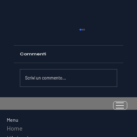
Commenti
Scrivi un commento...
La Resilienza come Abilità
Misurabile: Perché il Quoziente di
Avversità Predice il Successo
Menu
Atletico a Lungo Termine
Home