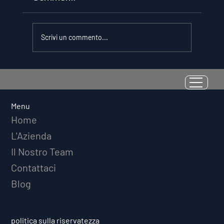
Scrivi un commento...
La Resilienza come Abilità
Misurabile: Perché il Quoziente di
Avversità Predice il Successo
Menu
Atletico a Lungo Termine
Home
L'Azienda
Il Nostro Team
Contattaci
Blog
politica sulla riservatezza