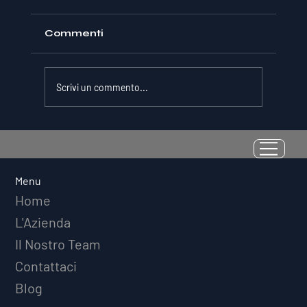
Commenti
Scrivi un commento...
La Resilienza come Abilità
Misurabile: Perché il Quoziente di
Avversità Predice il Successo
Menu
Atletico a Lungo Termine
Home
L'Azienda
Il Nostro Team
Contattaci
Blog