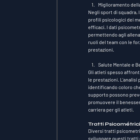
Miglioramento dell
Negli sport di squadra, 
profili psicologici dei 
efficaci. I dati psicomet
permettendo agli allena
ruoli del team con le fo
prestazioni.
Salute Mentale e 
Gli atleti spesso affro
le prestazioni. L'analis
identificando coloro che
supporto possono preveni
promuovere il benessere
carriera per gli atleti.
Tratti Psicométric
Diversi tratti psicometr
sviluppare questi tratti