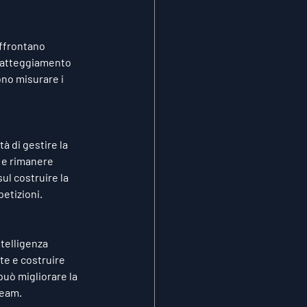
affrontano 
n atteggiamento 
no misurare i 
à di gestire la 
 e rimanere 
ul costruire la 
etizioni.
telligenza 
e e costruire 
può migliorare la 
team.