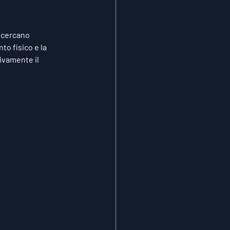
 cercano 
o fisico e la 
ivamente il 