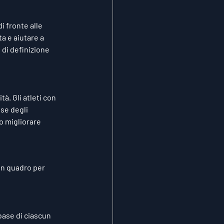
i fronte alle 
a e aiutare a 
 di definizione 
à. Gli atleti con 
se degli 
o migliorare 
un quadro per 
base di ciascun 