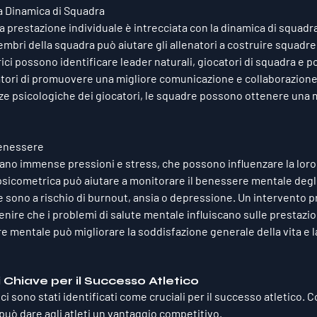
a Dinamica di Squadra
la prestazione individuale è intrecciata con la dinamica di squad
membri della squadra può aiutare gli allenatori a costruire squadre
rici possono identificare leader naturali, giocatori di squadra e pot
tori di promuovere una migliore comunicazione e collaborazione.
rze psicologiche dei giocatori, le squadre possono ottenere una m
Benessere
ntano immense pressioni e stress, che possono influenzare la loro
i psicometrica può aiutare a monitorare il benessere mentale degli 
 sono a rischio di burnout, ansia o depressione. Un intervento pr
re che i problemi di salute mentale influiscano sulle prestazioni
 mentale può migliorare la soddisfazione generale della vita e la
i Chiave per il Successo Atletico
ici sono stati identificati come cruciali per il successo atletico.
 può dare agli atleti un vantaggio competitivo.