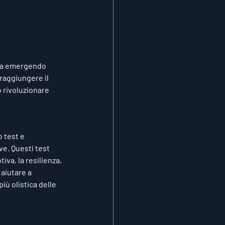
sta emergendo 
raggiungere il 
 rivoluzionare 
 test e 
ve. Questi test 
va, la resilienza, 
aiutare a 
iù olistica delle 