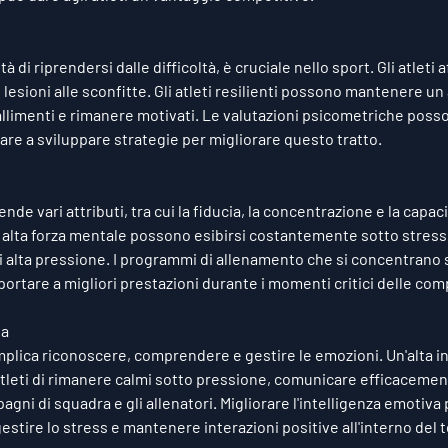
tà di riprendersi dalle difficoltà, è cruciale nello sport. Gli atleti 
 lesioni alle sconfitte. Gli atleti resilienti possono mantenere u
allimenti e rimanere motivati. Le valutazioni psicometriche posso
iutare a sviluppare strategie per migliorare questo tratto.
e vari attributi, tra cui la fiducia, la concentrazione e la capacit
on alta forza mentale possono esibirsi costantemente sotto stress
i alta pressione. I programmi di allenamento che si concentrano s
rtare a migliori prestazioni durante i momenti critici delle comp
va
mplica riconoscere, comprendere e gestire le emozioni. Un'alta in
tleti di rimanere calmi sotto pressione, comunicare efficacement
pagni di squadra e gli allenatori. Migliorare l'intelligenza emotiva 
 gestire lo stress e mantenere interazioni positive all'interno del 