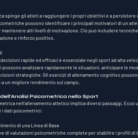
 spinge gli atleti a raggiungere i propri obiettivi e a persistere d
icometriche possono identificare i principali motivatori di un atlet
 mantenere alti livelli di motivazione. Ciò può includere tecniche
zazione e rinforzo positivo.
i
ecisioni rapide ed efficaci è essenziale negli sport ad alta velocit
li possono analizzare rapidamente le situazioni, anticipare le mos
cisioni strategiche. Gli esercizi di allenamento cognitivo posson
o a un migliore rendimento sul campo.
ll'Analisi Psicometrica nello Sport
ometrica nell'allenamento atletico implica diversi passaggi. Ecco 
i dati psicometrici:
limento di una Linea di Base
ne di valutazioni psicometriche complete per stabilire i profili di 