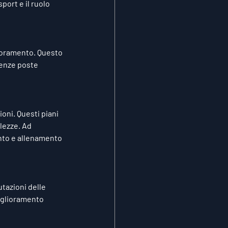
port e il ruolo 
lioramento. Questo 
genze poste 
oni. Questi piani 
lezze. Ad 
ento e allenamento 
tazioni delle 
iglioramento 