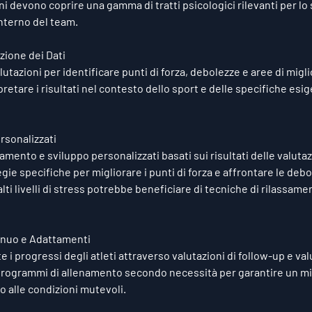
i devono coprire una gamma di tratti psicologici rilevanti per lo s
'interno del team.
azione dei Dati
valutazioni per identificare punti di forza, debolezze e aree di mig
retare i risultati nel contesto dello sport e delle specifiche esi
ersonalizzati
amento e sviluppo personalizzati basati sui risultati delle valutazi
ie specifiche per migliorare i punti di forza e affrontare le debo
lti livelli di stress potrebbe beneficiare di tecniche di rilassam
inuo e Adattamenti
i progressi degli atleti attraverso valutazioni di follow-up e valu
 programmi di allenamento secondo necessità per garantire un m
o alle condizioni mutevoli.