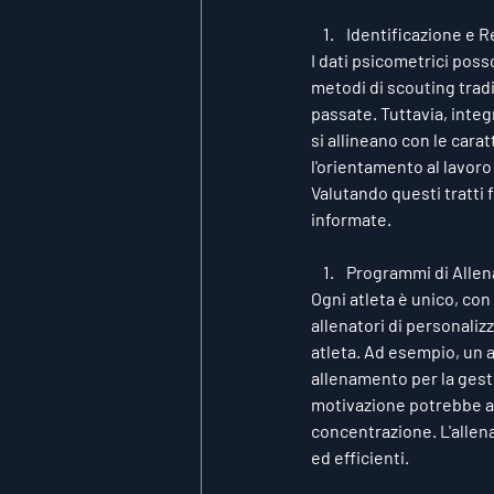
Identificazione e R
I dati psicometrici poss
metodi di scouting tradi
passate. Tuttavia, integr
si allineano con le carat
l'orientamento al lavoro
Valutando questi tratti 
informate.
Programmi di Allen
Ogni atleta è unico, con
allenatori di personali
atleta. Ad esempio, un a
allenamento per la gesti
motivazione potrebbe av
concentrazione. L'allen
ed efficienti.