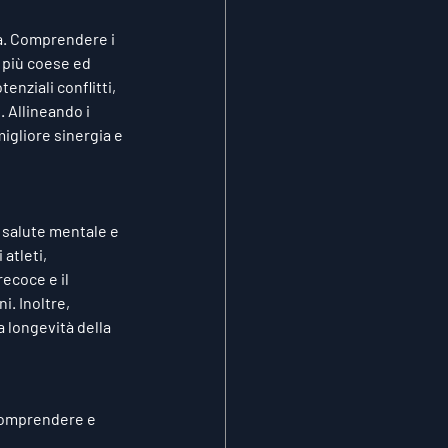
ra. Comprendere i 
 più coese ed 
enziali conflitti, 
 Allineando i 
igliore sinergia e 
 salute mentale e 
atleti, 
ecoce e il 
. Inoltre, 
 longevità della 
 Comprendere e 