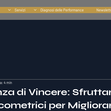
Servizi
Diagnosi delle Performance
Newslett
a: 4 min
za di Vincere: Sfruttar
cometrici per Migliorar