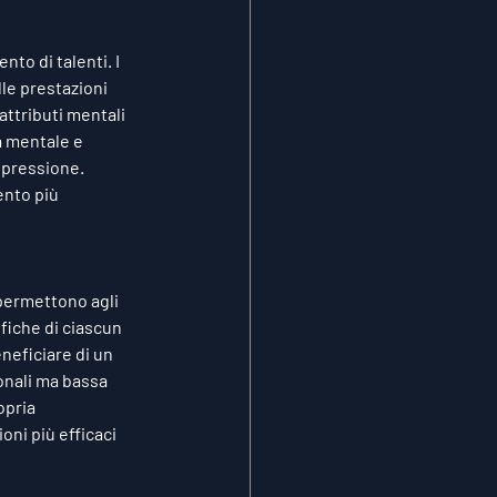
to di talenti. I 
le prestazioni 
attributi mentali 
a mentale e 
 pressione. 
ento più 
 permettono agli 
fiche di ciascun 
neficiare di un 
onali ma bassa 
opria 
ni più efficaci 