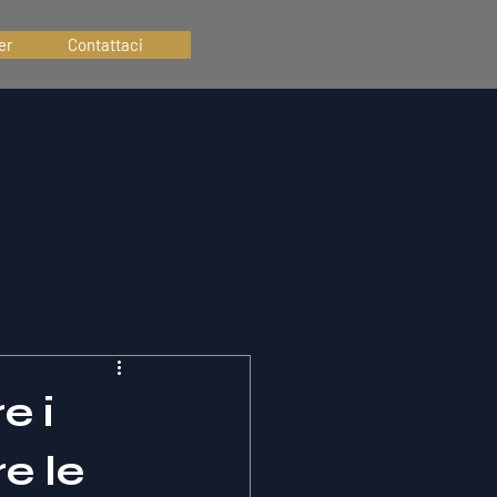
er
Contattaci
e i
e le