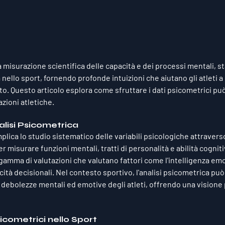
la misurazione scientifica delle capacità e dei processi mentali, 
nello sport, fornendo profonde intuizioni che aiutano gli atleti a 
. Questo articolo esplora come sfruttare i dati psicometrici può
azioni atletiche.
lisi Psicometrica
mplica lo studio sistematico delle variabili psicologiche attraverso
r misurare funzioni mentali, tratti di personalità e abilità cogniti
mma di valutazioni che valutano fattori come l'intelligenza emoti
cità decisionali. Nel contesto sportivo, l'analisi psicometrica può 
e debolezze mentali ed emotive degli atleti, offrendo una visione p
sicometrici nello Sport