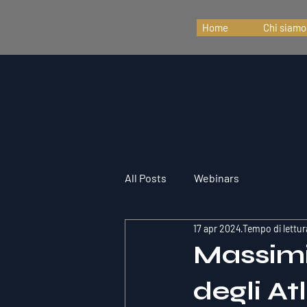
Home
Chi siamo
All Posts
Webinars
17 apr 2024
Tempo di lettur
Massimi
degli At