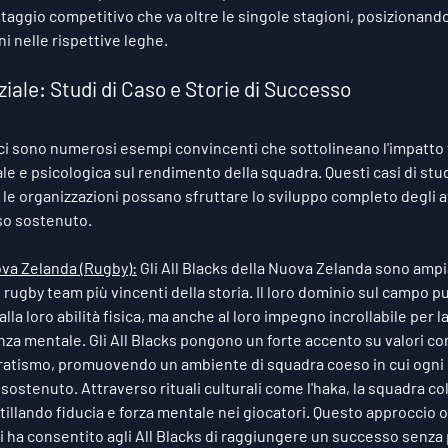
taggio competitivo che va oltre le singole stagioni, posizionand
 nelle rispettive leghe.
ziale: Studi di Caso e Storie di Successo
, ci sono numerosi esempi convincenti che sottolineano l'impatto
le e psicologica sul rendimento della squadra. Questi casi di stu
le organizzazioni possano sfruttare lo sviluppo completo degli at
so sostenuto.
ova Zelanda (Rugby):
 Gli All Blacks della Nuova Zelanda sono amp
 rugby team più vincenti della storia. Il loro dominio sul campo p
alla loro abilità fisica, ma anche al loro impegno incrollabile per la
nza mentale. Gli All Blacks pongono un forte accento su valori come
eratismo, promuovendo un ambiente di squadra coeso in cui ogni 
sostenuto. Attraverso rituali culturali come l'haka, la squadra col
stillando fiducia e forza mentale nei giocatori. Questo approccio ol
ti ha consentito agli All Blacks di raggiungere un successo senza