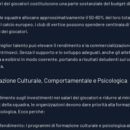
ari dei giocatori costituiscono una parte sostanziale del budget d
e squadre allocano approssimativamente il 50-60% del loro totale
l calcio europeo, i club di vertice possono spendere centinaia di mi
 dei giocatori.
iglior talento può elevare il rendimento e la commercializzazion
trinseci. Senza il supporto e lo sviluppo adeguati, anche gli atlet
 a esibirsi in modo coerente, portando a risultati deludenti sul 
ra.
mazione Culturale, Comportamentale e Psicologica
mento sugli investimenti nei salari dei giocatori e ridurre al mini
 della squadra, le organizzazioni devono dare priorità alla formaz
ologica. Ecco perché:
endimento: I programmi di formazione culturale e psicologica aiut