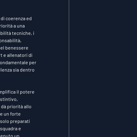
 di coerenza ed 
iorità a una 
ilità tecniche, i 
nsabilità, 
nel benessere 
 e allenatori di 
a fondamentale per 
lenza sia dentro 
plifica il potere 
stintivo, 
dà priorità allo 
e un forte 
solo preparati 
i squadra e 
tenuto un 