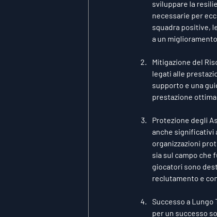
sviluppare la resili
necessarie per ecce
squadra positive, l
a un miglioramento
Mitigazione del Risc
legati alle prestazi
supporto e una guid
prestazione ottimal
Protezione degli As
anche significativi 
organizzazioni prot
sia sul campo che f
giocatori sono desti
reclutamento e co
Successo a Lungo Te
per un successo sos