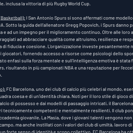
le, inclusa la vittoria di più Rugby World Cup.
(Basketball):
 I San Antonio Spurs si sono affermati come modello
A. Sotto la guida dell'allenatore Gregg Popovich, i Spurs danno pr
a e ad un impegno per il miglioramento continuo. Oltre alle loro ab
raggiati ad abbracciare qualità come altruismo, resilienza e respo
a di fiducia e coesione. L'organizzazione investe pesantemente 
i giocatori, fornendo accesso a risorse come psicologi dello sport
esto enfasi sulla forza mentale e sull'intelligenza emotiva è stat
rs, risultando in più campionati NBA e una reputazione per l'eccel
.
o):
 FC Barcelona, uno dei club di calcio più celebri al mondo, esem
adra coesa e di un'identità chiara. Noti per il loro stile di gioco di
alcio di possesso e dai modelli di passaggio intricati, il Barcelona 
ri tecnicamente competenti e mentalmente resilienti. Il club pon
ccademia giovanile, La Masia, dove i giovani talenti vengono non 
campo, ma anche instillati con i valori del club di umiltà, lavoro d
un forte senso di identità e scopo collettivo, FC Barcelona ha ot