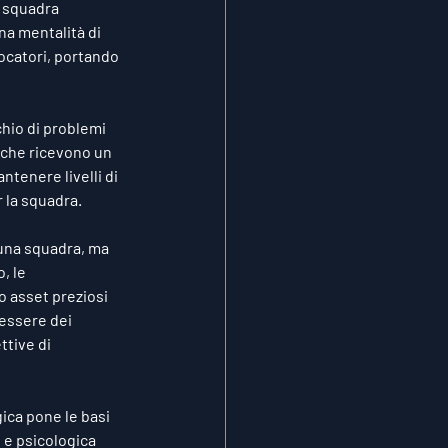
i squadra 
a mentalità di 
ocatori, portando 
chio di problemi 
i che ricevono un 
tenere livelli di 
r la squadra.
 una squadra, ma 
, le 
o asset preziosi 
nessere dei 
ttive di 
ica pone le basi 
 e psicologica 