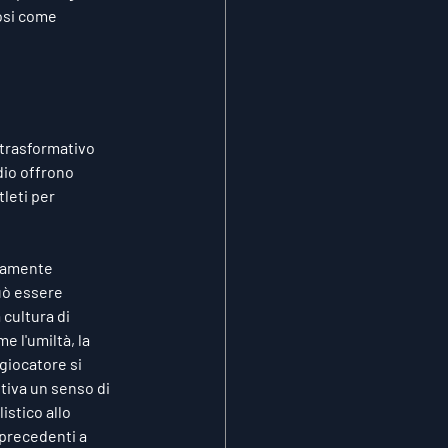
osi come 
 trasformativo 
dio offrono 
leti per 
iamente 
uò essere 
 cultura di 
 l'umiltà, la 
giocatore si 
tiva un senso di 
istico allo 
 precedenti a 