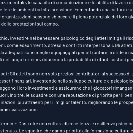
enza mentale, le capacità di comunicazione e le abilità di lavoro d
llere in ambienti ad alta pressione. Fomentando una cultura e un
e organizzazioni possono sbloccare il pieno potenziale dei loro gi
 delle prestazioni sul campo.
hio: Investire nel benessere psicologico degli atleti mitiga il ris
oni, come esaurimento, stress e conflitti interpersonali. Gli atlet
a adeguati sono meglio equipaggiati per affrontare le sfide e man
i nel lungo termine, riducendo la probabilità di ritardi costosi pe
set: Gli atleti sono non solo preziosi contributori al successo di
asset finanziari. Investendo nello sviluppo culturale e psicologico
eggono i loro investimenti e assicurano che i giocatori rimangan
uori. Inoltre, le squadre con una reputazione di priorità per il be
nazioni più attraenti per il miglior talento, migliorando le prospe
mmercializzazione.
rmine: Costruire una cultura di eccellenza e resilienza psicolog
tenuto. Le squadre che danno priorità alla formazione culturale