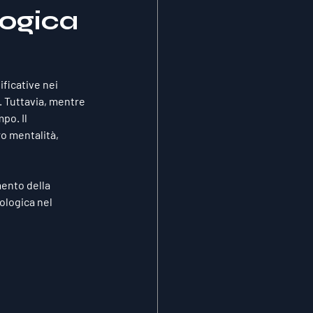
logica
ficative nei 
. Tuttavia, mentre 
po. Il 
ro mentalità, 
mento della 
ologica nel 