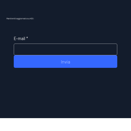
Mantieniti aggiornato su HDI:
E-mail
*
Invia