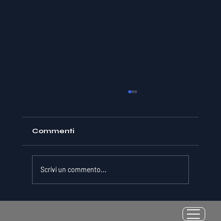
Commenti
Scrivi un commento...
La Resilienza come Abilità
Misurabile: Perché il Quoziente di